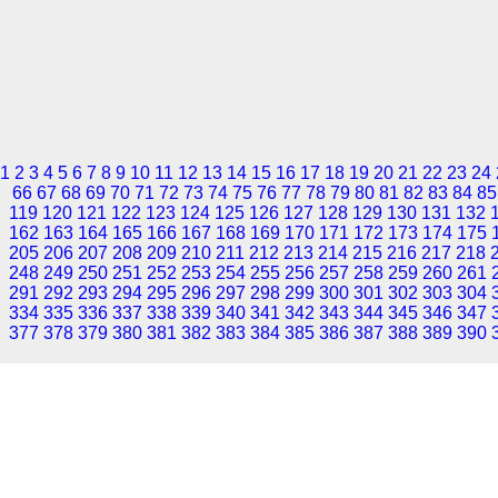
1
2
3
4
5
6
7
8
9
10
11
12
13
14
15
16
17
18
19
20
21
22
23
24
66
67
68
69
70
71
72
73
74
75
76
77
78
79
80
81
82
83
84
85
119
120
121
122
123
124
125
126
127
128
129
130
131
132
162
163
164
165
166
167
168
169
170
171
172
173
174
175
205
206
207
208
209
210
211
212
213
214
215
216
217
218
248
249
250
251
252
253
254
255
256
257
258
259
260
261
291
292
293
294
295
296
297
298
299
300
301
302
303
304
334
335
336
337
338
339
340
341
342
343
344
345
346
347
377
378
379
380
381
382
383
384
385
386
387
388
389
390