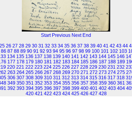
Start
Previous
Next
End
25
26
27
28
29
30
31
32
33
34
35
36
37
38
39
40
41
42
43
44
4
86
87
88
89
90
91
92
93
94
95
96
97
98
99
100
101
102
103
1
133
134
135
136
137
138
139
140
141
142
143
144
145
146
14
176
177
178
179
180
181
182
183
184
185
186
187
188
189
19
219
220
221
222
223
224
225
226
227
228
229
230
231
232
23
262
263
264
265
266
267
268
269
270
271
272
273
274
275
27
305
306
307
308
309
310
311
312
313
314
315
316
317
318
31
348
349
350
351
352
353
354
355
356
357
358
359
360
361
36
391
392
393
394
395
396
397
398
399
400
401
402
403
404
40
420
421
422
423
424
425
426
427
428