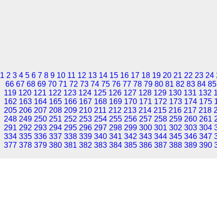
1
2
3
4
5
6
7
8
9
10
11
12
13
14
15
16
17
18
19
20
21
22
23
24
66
67
68
69
70
71
72
73
74
75
76
77
78
79
80
81
82
83
84
85
119
120
121
122
123
124
125
126
127
128
129
130
131
132
162
163
164
165
166
167
168
169
170
171
172
173
174
175
205
206
207
208
209
210
211
212
213
214
215
216
217
218
248
249
250
251
252
253
254
255
256
257
258
259
260
261
291
292
293
294
295
296
297
298
299
300
301
302
303
304
334
335
336
337
338
339
340
341
342
343
344
345
346
347
377
378
379
380
381
382
383
384
385
386
387
388
389
390