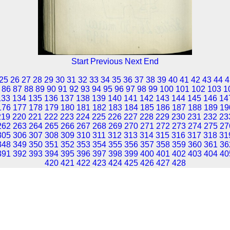
Start
Previous
Next
End
25
26
27
28
29
30
31
32
33
34
35
36
37
38
39
40
41
42
43
44
4
86
87
88
89
90
91
92
93
94
95
96
97
98
99
100
101
102
103
1
133
134
135
136
137
138
139
140
141
142
143
144
145
146
14
176
177
178
179
180
181
182
183
184
185
186
187
188
189
19
219
220
221
222
223
224
225
226
227
228
229
230
231
232
23
262
263
264
265
266
267
268
269
270
271
272
273
274
275
27
305
306
307
308
309
310
311
312
313
314
315
316
317
318
31
348
349
350
351
352
353
354
355
356
357
358
359
360
361
36
391
392
393
394
395
396
397
398
399
400
401
402
403
404
40
420
421
422
423
424
425
426
427
428