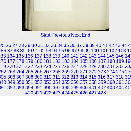
Start
Previous
Next
End
25
26
27
28
29
30
31
32
33
34
35
36
37
38
39
40
41
42
43
44
4
86
87
88
89
90
91
92
93
94
95
96
97
98
99
100
101
102
103
1
133
134
135
136
137
138
139
140
141
142
143
144
145
146
14
176
177
178
179
180
181
182
183
184
185
186
187
188
189
19
219
220
221
222
223
224
225
226
227
228
229
230
231
232
23
262
263
264
265
266
267
268
269
270
271
272
273
274
275
27
305
306
307
308
309
310
311
312
313
314
315
316
317
318
31
348
349
350
351
352
353
354
355
356
357
358
359
360
361
36
391
392
393
394
395
396
397
398
399
400
401
402
403
404
40
420
421
422
423
424
425
426
427
428