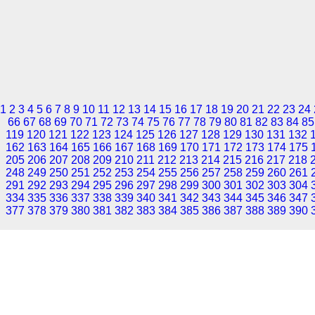
1
2
3
4
5
6
7
8
9
10
11
12
13
14
15
16
17
18
19
20
21
22
23
24
66
67
68
69
70
71
72
73
74
75
76
77
78
79
80
81
82
83
84
85
119
120
121
122
123
124
125
126
127
128
129
130
131
132
162
163
164
165
166
167
168
169
170
171
172
173
174
175
205
206
207
208
209
210
211
212
213
214
215
216
217
218
248
249
250
251
252
253
254
255
256
257
258
259
260
261
291
292
293
294
295
296
297
298
299
300
301
302
303
304
334
335
336
337
338
339
340
341
342
343
344
345
346
347
377
378
379
380
381
382
383
384
385
386
387
388
389
390