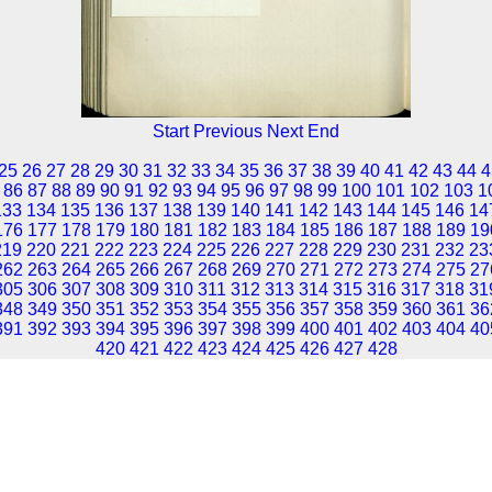
Start
Previous
Next
End
25
26
27
28
29
30
31
32
33
34
35
36
37
38
39
40
41
42
43
44
4
86
87
88
89
90
91
92
93
94
95
96
97
98
99
100
101
102
103
1
133
134
135
136
137
138
139
140
141
142
143
144
145
146
14
176
177
178
179
180
181
182
183
184
185
186
187
188
189
19
219
220
221
222
223
224
225
226
227
228
229
230
231
232
23
262
263
264
265
266
267
268
269
270
271
272
273
274
275
27
305
306
307
308
309
310
311
312
313
314
315
316
317
318
31
348
349
350
351
352
353
354
355
356
357
358
359
360
361
36
391
392
393
394
395
396
397
398
399
400
401
402
403
404
40
420
421
422
423
424
425
426
427
428