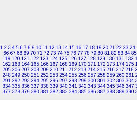
1
2
3
4
5
6
7
8
9
10
11
12
13
14
15
16
17
18
19
20
21
22
23
24
66
67
68
69
70
71
72
73
74
75
76
77
78
79
80
81
82
83
84
85
119
120
121
122
123
124
125
126
127
128
129
130
131
132
162
163
164
165
166
167
168
169
170
171
172
173
174
175
205
206
207
208
209
210
211
212
213
214
215
216
217
218
248
249
250
251
252
253
254
255
256
257
258
259
260
261
291
292
293
294
295
296
297
298
299
300
301
302
303
304
334
335
336
337
338
339
340
341
342
343
344
345
346
347
377
378
379
380
381
382
383
384
385
386
387
388
389
390