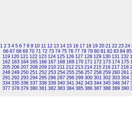
1
2
3
4
5
6
7
8
9
10
11
12
13
14
15
16
17
18
19
20
21
22
23
24
66
67
68
69
70
71
72
73
74
75
76
77
78
79
80
81
82
83
84
85
119
120
121
122
123
124
125
126
127
128
129
130
131
132
162
163
164
165
166
167
168
169
170
171
172
173
174
175
205
206
207
208
209
210
211
212
213
214
215
216
217
218
248
249
250
251
252
253
254
255
256
257
258
259
260
261
291
292
293
294
295
296
297
298
299
300
301
302
303
304
334
335
336
337
338
339
340
341
342
343
344
345
346
347
377
378
379
380
381
382
383
384
385
386
387
388
389
390