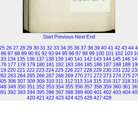
Start
Previous
Next
End
25
26
27
28
29
30
31
32
33
34
35
36
37
38
39
40
41
42
43
44
4
86
87
88
89
90
91
92
93
94
95
96
97
98
99
100
101
102
103
1
133
134
135
136
137
138
139
140
141
142
143
144
145
146
14
176
177
178
179
180
181
182
183
184
185
186
187
188
189
19
219
220
221
222
223
224
225
226
227
228
229
230
231
232
23
262
263
264
265
266
267
268
269
270
271
272
273
274
275
27
305
306
307
308
309
310
311
312
313
314
315
316
317
318
31
348
349
350
351
352
353
354
355
356
357
358
359
360
361
36
391
392
393
394
395
396
397
398
399
400
401
402
403
404
40
420
421
422
423
424
425
426
427
428