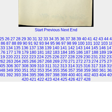
Start
Previous
Next
End
25
26
27
28
29
30
31
32
33
34
35
36
37
38
39
40
41
42
43
44
4
86
87
88
89
90
91
92
93
94
95
96
97
98
99
100
101
102
103
1
133
134
135
136
137
138
139
140
141
142
143
144
145
146
14
176
177
178
179
180
181
182
183
184
185
186
187
188
189
19
219
220
221
222
223
224
225
226
227
228
229
230
231
232
23
262
263
264
265
266
267
268
269
270
271
272
273
274
275
27
305
306
307
308
309
310
311
312
313
314
315
316
317
318
31
348
349
350
351
352
353
354
355
356
357
358
359
360
361
36
391
392
393
394
395
396
397
398
399
400
401
402
403
404
40
420
421
422
423
424
425
426
427
428