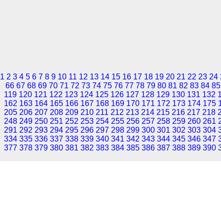
1
2
3
4
5
6
7
8
9
10
11
12
13
14
15
16
17
18
19
20
21
22
23
24
66
67
68
69
70
71
72
73
74
75
76
77
78
79
80
81
82
83
84
85
119
120
121
122
123
124
125
126
127
128
129
130
131
132
162
163
164
165
166
167
168
169
170
171
172
173
174
175
205
206
207
208
209
210
211
212
213
214
215
216
217
218
248
249
250
251
252
253
254
255
256
257
258
259
260
261
291
292
293
294
295
296
297
298
299
300
301
302
303
304
334
335
336
337
338
339
340
341
342
343
344
345
346
347
377
378
379
380
381
382
383
384
385
386
387
388
389
390