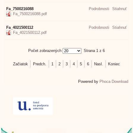
Fa_7500216088
Podrobnosti
Stiahnuť
Fa_7500216088.pdf
Fa_4021500112
Podrobnosti
Stiahnuť
Fa_4021500112.pdf
Počet zobrazených
Strana 1 z 6
Začiatok
Predch.
1
2
3
4
5
6
Nasl.
Koniec
Powered by
Phoca Download