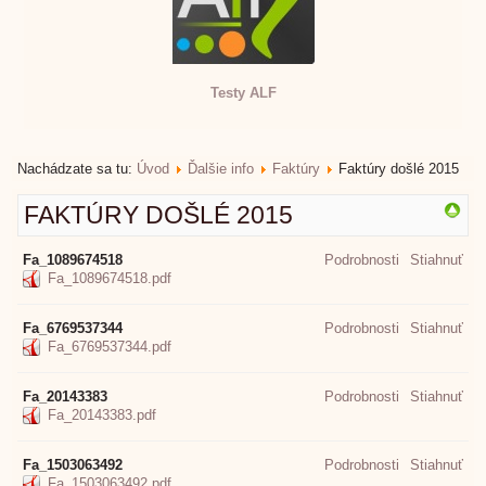
Testy ALF
Nachádzate sa tu:
Úvod
Ďalšie info
Faktúry
Faktúry došlé 2015
FAKTÚRY DOŠLÉ 2015
Fa_1089674518
Podrobnosti
Stiahnuť
Fa_1089674518.pdf
Fa_6769537344
Podrobnosti
Stiahnuť
Fa_6769537344.pdf
Fa_20143383
Podrobnosti
Stiahnuť
Fa_20143383.pdf
Fa_1503063492
Podrobnosti
Stiahnuť
Fa_1503063492.pdf