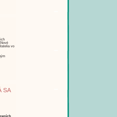
jich
 „Nové
tatelia vo
žným
Á SA
braných