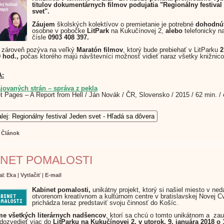
titulov dokumentárnych filmov poduja
tia "Regionálny festiva
svet".
Záujem
školských kolektívov o premietanie je potrebné
dohodnú
osobne v pobočke
LitPark
na Kukučínovej 2,
alebo
telefonicky n
čísle
0903 408 397.
 zároveň pozýva na veľký
Maratón filmov
, ktorý bude prebiehať v LitParku
2
 hod.,
počas ktorého majú návštevníci možnosť vidieť naraz všetky knižnic
:
ajovaných strán – správa z pekla
t Pages – A Report from Hell / Ján Novák / ČR, Slovensko / 2015 / 62 min. /
alej: Regionálny festival Jeden svet - Hľadá sa dôvera
:
Článok
INET POMALOSTI
al: Eka
|
Vytlačiť
|
E-mail
Kabinet pomalosti,
unikátny projekt, ktorý si našiel miesto v ne
otvorenom kreatívnom a kultúrnom centre v bratislavskej Novej C
prichádza teraz predstaviť svoju činnosť do Košíc.
e všetkých literárnych nadšencov
, ktorí sa chcú o tomto unikátnom a z
 dozvedieť viac do
LitParku na Kukučínovej 2, v utorok, 9. januára 2018 o 