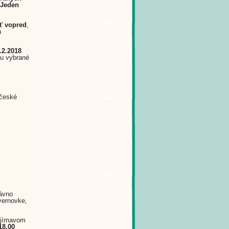
l Jeden
ť vopred
,
a
.2.2018
ou vybrané
 české
dávno
vernovke,
aujímavom
18.00