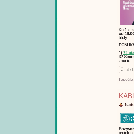
Knižnica
od 18.00
tituly.
PONUKA
1)
32 ut
32 Secre
znenie
Čítať ď
Kategória
KAB
Napís
Pozývam
projekte