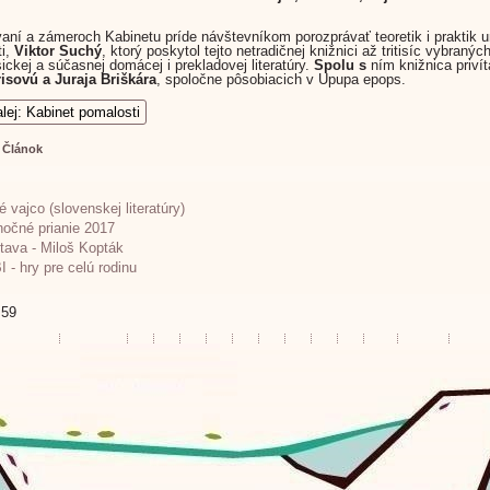
aní a zámeroch Kabinetu príde návštevníkom porozprávať teoretik i praktik 
ti,
Viktor Suchý
, ktorý poskytol tejto netradičnej knižnici až tritisíc vybraný
sickej a súčasnej domácej i prekladovej literatúry.
Spolu s
ním knižnica priví
isovú a Juraja Briškára
, spoločne pôsobiacich v Upupa epops.
alej: Kabinet pomalosti
:
Článok
é vajco (slovenskej literatúry)
nočné prianie 2017
tava - Miloš Kopták
 - hry pre celú rodinu
 59
Začiatok
Predch.
1
2
3
4
5
6
7
8
9
10
Nasl.
Koni