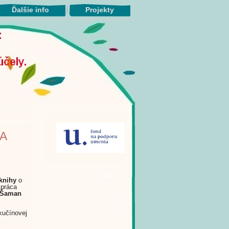
Ďalšie info
Projekty
A
knihy
o
 práca
Šaman
učínovej