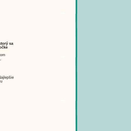
ktorý sa
očke
rom
,
ajlepšie
iu