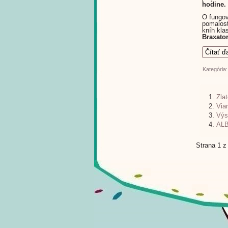
hodine.
O fungov
pomalos
kníh kla
Braxator
Čítať ď
Kategória
Zlat
Via
Výs
ALBI
Strana 1 z