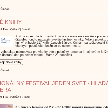
:
Článok
É KNIHY
al: Eka
|
Vytlačiť
|
E-mail
Knižnica pre mládež mesta Košice v závere roka rozšírila pre svo
čitateľov fond o najzaujímavejšie knižné novinky. Vďaka projektu
knihy“ pribudlo 817 kníh rôznych žánrov. Knihám sa tešia detskí či
všetkých pobočkách knižnice po celom meste.
 vyberala a nakupovala pre všetky svoje pobočky, preto sa k najnovším kni
 dostanú deti po celom meste. „Máme 21 pobočiek.
alej: Nové knihy
:
Článok
IONÁLNY FESTIVAL JEDEN SVET - HĽAD
ERA
al: Eka
|
Vytlačiť
|
E-mail
Knižnica v termíne od 2.2. - 27.4.2018 ponúka premietanie vy