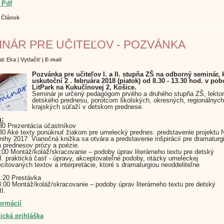
 P
df
:
Článok
INÁR PRE UČITEĽOV - POZVÁNKA
al: Eka
|
Vytlačiť
|
E-mail
Pozvánka pre učiteľov I. a II. stupňa ZŠ na odborný seminár, 
uskutoční 2 . februára 2018 (piatok) od 8.30 - 13.30 hod. v
pob
LitPark na Kukučínovej 2, Košice.
Seminár je určený pedagógom prvého a druhého stupňa ZŠ, lekto
detského prednesu, porotcom školských, okresných, regionálnych
krajských súťaží v detskom prednese.
:
:30 Prezentácia účastníkov
:30 Aké texty ponúknuť žiakom pre umelecký prednes: predstavenie projektu N
nihy 2017: Vianočná knižka sa otvára a predstavenie inšpirácií pre dramaturg
 prednesov prózy a poézie.
1:00 Montáž/koláž/skracovanie – podoby úprav literárneho textu pre detský
I. praktická časť - úpravy, akceptovateľné podoby, otázky umeleckej
recitovaných textov a interpretácie, ktoré s dramaturgiou neoddeliteľne
1:20 Prestávka
3:00 Montáž/koláž/skracovanie – podoby úprav literárneho textu pre detský
I.
ormácií
ická prihláška