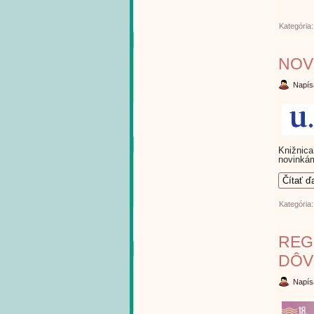
Kategória
NOV
Napís
Knižnica
novinkám
Čítať ď
Kategória
REG
DÔV
Napís