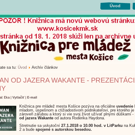
Úvod
ate sa tu:
Úvod
Archív článkov
AN OD JAZERA WAKANTE - PREZENTÁCI
HY
al: Eka
|
Vytlačiť
|
E-mail
Knižnica pre mládež mesta Košice pozýva na oficiálne
uvedenie 
mladom, úspešnom a ctižiadostivom podnikateľovi, pre ktorého je
zároveň záľubou a ktorý si vie svoj život užívať plnými dúškami -
od jazera Wakante
od autora Roderika Haydona.
Stretnutie sa uskutoční
27.1.2018 o 10.00 hod. v LitParku
na Kuk
2 a bude
spojené s autorskou besedou.