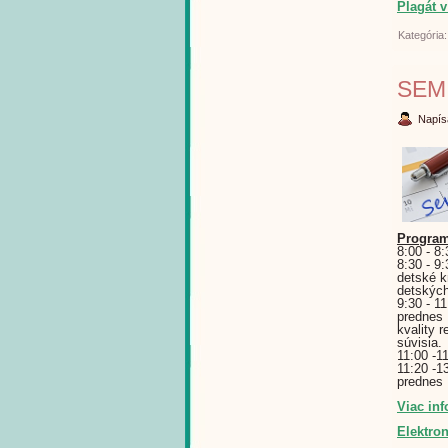
Plagát v
Kategória
SEM
Napís
Program
8:00 - 8
8:30 - 9
detské k
detských
9:30 - 1
prednes 
kvality 
súvisia.
11:00 -1
11:20 -1
prednes I
Viac inf
Elektron