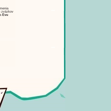
umenia
ch zväzkov
ta
Evu
ec