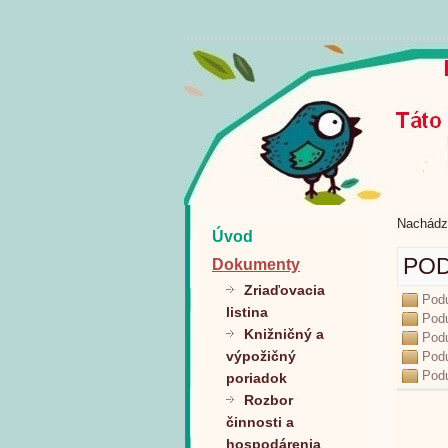
Nachádz
Úvod
POD
Dokumenty
Zriaďovacia
Podu
listina
Podu
Knižničný a
Podu
výpožičný
Podu
Podu
poriadok
Rozbor
činnosti a
hospodárenia