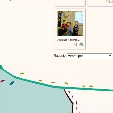
Animačný expres...
Radenie