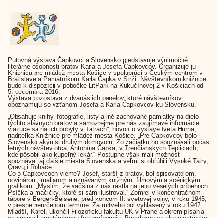
Putovná výstava Čapkovci a Slovensko predstavuje výnimočné
literárne osobnosti bratov Karla a Josefa Čapkovcov. Organizuje ju
Knižnica pre mládež mesta Košice v spolupráci s Českým centrom v
Bratislave a Pamätníkom Karla Čapka v Strži. Návštevníkom knižnice
bude k dispozícii v pobočke LitPark na Kukučínovej 2 v Košiciach od
5. decembra 2016.
Výstava pozostáva z dvanástich panelov, ktoré návštevníkov
oboznamujú so vzťahom Josefa a Karla Čapkovcov ku Slovensku.
„Obsahuje knihy, fotografie, listy a iné zachované pamiatky na dielo
týchto slávnych bratov a samozrejme pre nás zaujímavé informácie
viažuce sa na ich pobyty v Tatrách“, hovorí o výstave Iveta Hurná,
riaditeľka Knižnice pre mládež mesta Košice. „Pre Čapkovcov bolo
Slovensko akýmsi druhým domovom. Zo začiatku ho spoznávali počas
letných návštev otca, Antonína Čapka, v Trenčianskych Tepliciach,
kde pôsobil ako kúpeľný lekár.“ Postupne však mali možnosť
spoznávať aj ďalšie miesta Slovenska a veľmi si obľúbili Vysoké Tatry,
Oravu i Roháče.
Čo o Čapkovcoch vieme? Josef, starší z bratov, bol spisovateľom,
novinárom, maliarom a uznávaným knižným, filmovým a scénickým
grafikom. „Myslím, že väčšina z nás rástla na jeho veselých príbehoch
Psíčka a mačičky, ktoré si sám ilustroval.“ Zomrel v koncentračnom
tábore v Bergen-Belsene, pred koncom II. svetovej vojny, v roku 1945,
v presne neurčenom termíne. Za mŕtveho bol vyhlásený v roku 1947.
Mladší, Karel, ukončil Filozofickú fakultu UK v Prahe a okrem písania
sa venoval amatérskemu fotografovaniu. Paradoxne sa ako amatérsky