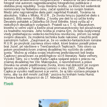
fotograf stal autorom najpredávanejšej fotografickej publikácie z
obdobia prvej republiky. Svoju literárnu tvorbu, za ktorú bol sedemkrát
nominovaný na Nobelovu cenu, začal spoločne so svojim bratom.
Medzi jeho najznámejšie diela patrí napríklad Krakatit, Továrna na
absolutno, Válka s Mloky, R.U.R , Ze života hmyzu (spoločné dielo s
bratom), Bílá nemoc či Matka. Z tvorby pre deti to sú určite knihy
Devatero pohádek a Dášeňka čili život štěněte, ktorá vyšla až v
niekoľkých desiatkach vydaniach. Priatelil sa s T. G. Masarykom,
ktorého si veľmi vážil a keďže písal promasarykovsky bol považovaný
za hradného novinára. Jeho tvorba je známa tým, že bola ovplyvnená
vtedy prebiehajúcou vedecko-technickou revolúciou, pričom sa netajil
svojimi obavami, že moderná technika bude nakoniec zneužitá proti
samotným ľuďom. „Zaujímavé je, že vo vedecko-fantastickom románe
R.U.R. po prvýkrát zaznieva slovo robot, ktoré bratovi poradil práve
brat Jozef, pri návšteve v Trenčianskych Tepliciach. Toto slovo sa
potom prostredníctvom známej divadelnej hry rozšírilo do celého
sveta.“ Možno aj vďaka svojej intuitívnej predvídavosti boli bratia
Čapkovci považovaní za predchodcov sci-fi literatúry. Naše veľhory,
Vysoké Tatry, sú v tvorbe Karla Čapka spájané práve s prácou na
známej divadelnej hre Věc Makropulus, o nesmrteľnosti a práve
človeka na umelé predlžovanie života, ktorú mal dokončiť pri svojom
letnom na pobyte v Tatranskej Lomnici v roku 1922. „ Dielo Karla
Čapka je vysoko nadčasové a je verím, že aj táto výstava prispeje k
tomu, aby sa doň mnohí začítali.“ pozýva ku knihám Iveta Hurná.
Výstava bude k dispozícii do 17. februára 2017.
Plagát