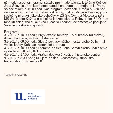
už medzinárodnej literárnej súťaže pre mladé talenty, Literárne Košice
Jána Štiavnického, ktoré sme zaradili na štvrtok, 4. mája do LitParku,
so začiatkom o 10.00 hod. Náš program vyvrcholí 9. mája o 8.30 hod.
vedomostným súbojom žiakov základných škôl, Milujem Košice, ktorý
spoločne pripravili školské pobočky v ZŠ Sv. Cyrila a Metoda a ZŠ s
MŠ Sv. Marka Križina a pobočka Nezábudka na Poľovníckej 8.“ Okrem
toho knižnica svojou aktívnou účasťou podporí celomestské podujatie
Varenie mestského gulášu.
Program:
3.5.2017 o 10.00 hod.; Prebúdzanie fontány, Čo si hračky rozprávali,
Americká trieda, sídlisko Ťahanovce
3.5.2017 o 09.00 hod.; Skryté poklady nášho mesta, alebo čo by mal
vedieť každý Košičan, historické centrum
4.5.2017 o 10.00 hod.; Literárne Košice Jána Štiavnického, vyhlásenie
výsledkov, LitPark, Kukučínova 2
4.5.2017 o 17.00 hod.; Vraňari dobývajú Košice, historické centrum
9.5.2017 o 8.30 hod.; Milujem Košice, vedomostný súboj škôl,
Nezábudka, Poľovnícka 8
Kategória:
Článok