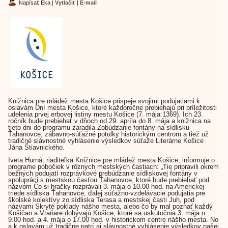
Napísal: Eka
|
Vytlačiť
|
E-mail
Knižnica pre mládež mesta Košice prispeje svojimi podujatiami k
oslavám Dní mesta Košice, ktoré každoročne prebiehajú pri príležitosti
udelenia prvej erbovej listiny mestu Košice (7. mája 1369). Ich 23.
ročník bude prebiehať v dňoch od 29. apríla do 8. mája a knižnica na
tieto dni do programu zaradila Zobúdzanie fontány na sídlisku
Ťahanovce, zábavno-súťažné potulky historickým centrom a tiež už
tradičné slávnostné vyhlásenie výsledkov súťaže Literárne Košice
Jána Štiavnického.
Iveta Hurná, riaditeľka Knižnice pre mládež mesta Košice, informuje o
programe pobočiek v rôznych mestských častiach: „Tie pripravili okrem
bežných podujatí rozprávkové prebúdzanie sídliskovej fontány v
spolupráci s mestskou časťou Ťahanovce, ktoré bude prebiehať pod
názvom Čo si hračky rozprávali 3. mája o 10.00 hod. na Americkej
triede sídliska Ťahanovce, ďalej súťažno-vzdelávacie podujatia pre
školské kolektívy zo sídliska Terasa a mestskej časti Juh, pod
názvami Skryté poklady nášho mesta, alebo čo by mal poznať každý
Košičan a Vraňare dobývajú Košice, ktoré sa uskutočnia 3. mája o
9.00 hod. a 4. mája o 17.00 hod. v historickom centre nášho mesta. No
a k oslavám už tradične patrí aj slávnostné vyhlásenie výsledkov našej