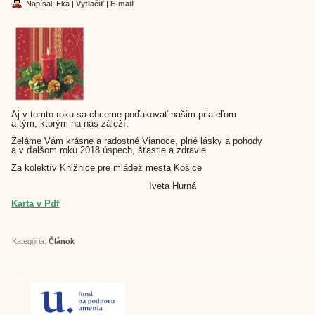
Napísal: Eka
|
Vytlačiť
|
E-mail
Aj v tomto roku sa chceme poďakovať našim priateľom
a tým, ktorým na nás záleží.
Želáme Vám krásne a radostné Vianoce, plné lásky a pohody
a v ďalšom roku 2018 úspech, šťastie a zdravie.
Za kolektív Knižnice pre mládež mesta Košice
Iveta Hurná
Karta v Pdf
Kategória:
Článok