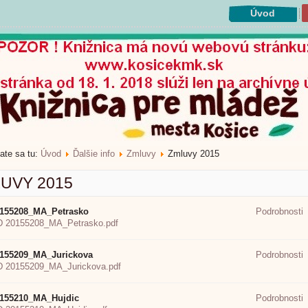
Úvod
ate sa tu:
Úvod
Ďalšie info
Zmluvy
Zmluvy 2015
UVY 2015
155208_MA_Petrasko
Podrobnosti
 20155208_MA_Petrasko.pdf
155209_MA_Jurickova
Podrobnosti
 20155209_MA_Jurickova.pdf
155210_MA_Hujdic
Podrobnosti