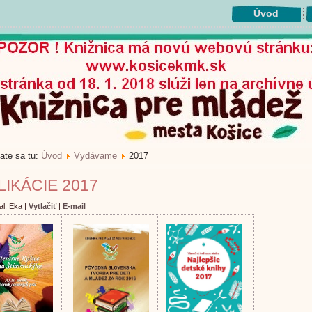
Úvod
ate sa tu:
Úvod
Vydávame
2017
LIKÁCIE 2017
al: Eka
|
Vytlačiť
|
E-mail