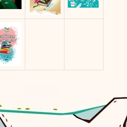
:
Edičná činnosť