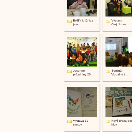
BABY knižnica -
Výstava
jese...
Olejníková, ...
Jesenné
Seminár -
prázdniny 20...
Vizuálne č...
Výstava 12
Když draka bol
svetov
hlav...