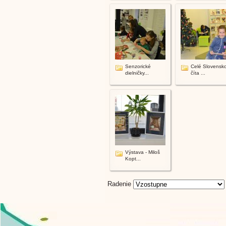
Senzorické
Celé Slovensk
dielničky...
číta ...
Výstava - Miloš
Kopt...
Radenie