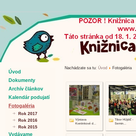
Nachádzate sa tu:
Úvod
Fotogaléria
Úvod
Dokumenty
Archív článkov
Kalendár podujatí
Fotogaléria
Rok 2017
Rok 2016
Výstava
Tibor HUjdič -
Kvetinkové d...
Semin...
Rok 2015
Vydávame