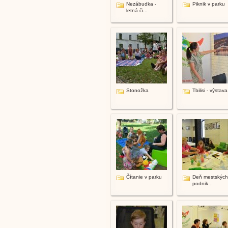
Nezábudka -
Piknik v parku
letná či...
Stonožka
Tbilisi - výstava
Čítanie v parku
Deň mestských
podnik...