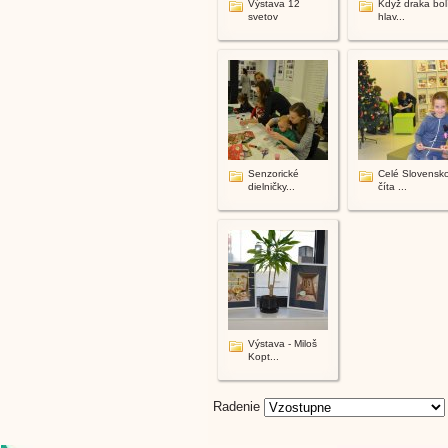
Výstava 12
Když draka bol
svetov
hlav...
Senzorické
Celé Slovensk
dielničky...
číta ...
Výstava - Miloš
Kopt...
Radenie