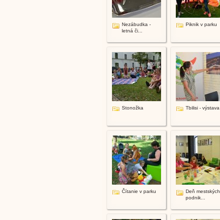
Nezábudka -
Piknik v parku
letná či...
Stonožka
Tbilisi - výstava
Čítanie v parku
Deň mestských
podnik...