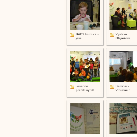
BABY knižnica -
Výstava
jese...
Olejníková, ...
Jesenné
Seminár -
prázdniny 20...
Vizuálne č...