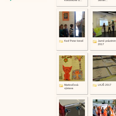
Kvetinkové d...
Semin...
Keď Peter kreslí
Jarné prázdnin
2017
Matlovičová-
LKJŠ 2017
výstava