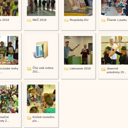
o 2016
MAČ 2016
Rozprávky EU
Čítanie v parku
Číta celá rodina
ncúzske knihy
Listovanie 2016
Jesenné
201...
...
prázdniny 20...
ivačné
Krúžok tvorivého
vity 2...
pís...