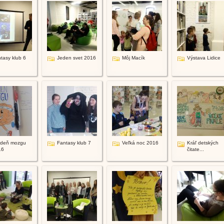
tasy klub 6
Jeden svet 2016
Môj Macík
Výstava Lidice
ždeň mozgu
Fantasy klub 7
Veľká noc 2016
Kráľ detských
16
čitate...