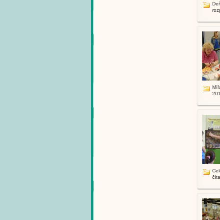
Deň
roz
Míľ
20
Cel
číta