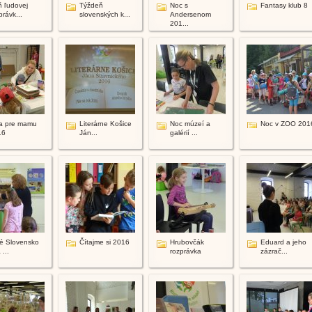
 ľudovej
Týždeň
Noc s
Fantasy klub 8
právk...
slovenských k...
Andersenom
201...
a pre mamu
Literárne Košice
Noc múzeí a
Noc v ZOO 201
16
Ján...
galérií ...
é Slovensko
Čítajme si 2016
Hrubovčák
Eduard a jeho
 ...
rozprávka
zázrač...