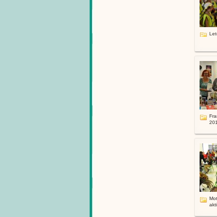
Let
Fra
201
Mot
akti