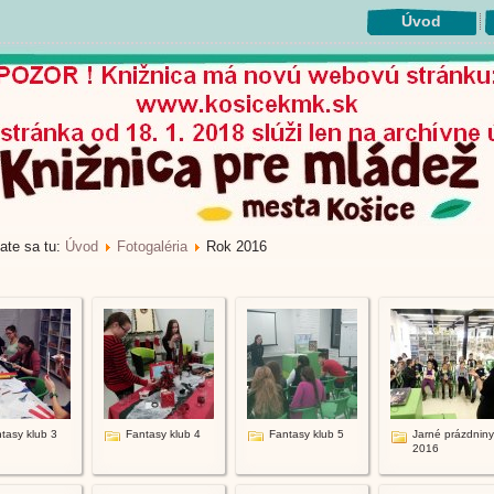
Úvod
ate sa tu:
Úvod
Fotogaléria
Rok 2016
tasy klub 3
Fantasy klub 4
Fantasy klub 5
Jarné prázdniny
2016