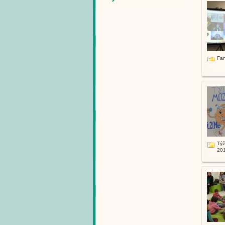
Fan
Tý
20