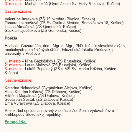
3. miesto
– Michal Lukáč (Gymnázium Sv. Edity Steinovej, Košice)
Čestné uznanie:
Valentína Imreková (ZŠ 15.októbra, Pivnica, Srbsko)
Tamara Lakatošová (ZŠ Sv.Cyrila a Metoda, Bernolákova 18, Košice)
Liliana Almašiová (ZŠ Gemerská, Košice)
Saskia Hajdučeková (ZŠ Gemerská, Košice)
Poézia
Hodnotil: Gavura Ján, doc., Mgr. et Mgr., PhD. Inštitút slovakistických,
mediálnych a knižničných štúdií, Filozofická fakulta Prešovskej
univerzity v Prešove
1. miesto
– Nina Gajdošíková (ZŠ Bruselská, Košice)
2. miesto
– Laura Mrázová (ZŠ Bruselská, Košice)
3. miesto
– Lukáš Poprocký (ZŠ s MŠ Sv. Marka Križina, Košice-
Krásna)
Čestné uznanie:
Katarína Helmeciová (Gymnázium Alejová, Košice)
Anna Kristína Krištová (ZŠ Drábova, Košice)
Viktória Macáková (ZŠ Drábova, Košice)
Sebastián Šesták (ZŠ Drábova, Košice)
Ema Výravcová (ZŠ Drábova, Košice)
Projekt bol spolufinancovaný z dotácie Združenia vydavateľov a
kníhkupcov Slovenskej republiky.
Fotogaléria