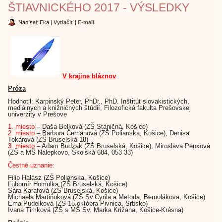
ŠTIAVNICKÉHO 2017 - VÝSLEDKY
Napísal: Eka
|
Vytlačiť
|
E-mail
V krajine bláznov
Próza
Hodnotil: Karpinský Peter, PhDr., PhD. Inštitút slovakistických,
mediálnych a knižničných štúdií, Filozofická fakulta Prešovskej
univerzity v Prešove
1. miesto
– Daša Belková (ZŠ Staničná, Košice)
2. miesto
– Barbora Čemanová (ZŠ Polianska, Košice), Denisa
Tokárová (ZŠ Bruselská 18)
3. miesto
– Adam Budzak (ZŠ Bruselská, Košice), Miroslava Penxová
(ZŠ a MŠ Nálepkovo, Školská 684, 053 33)
Čestné uznanie:
Filip Halász (ZŠ Polianska, Košice)
Ľubomír Homulka (ZŠ Bruselská, Košice)
Sára Karafová (ZŠ Bruselská, Košice)
Michaela Martiňuková (ZŠ Sv.Cyrila a Metoda, Bernolákova, Košice)
Ema Pudelková (ZŠ 15.októbra Pivnica, Srbsko)
Ivana Timková (ZŠ s MŠ Sv. Marka Križana, Košice-Krásna)