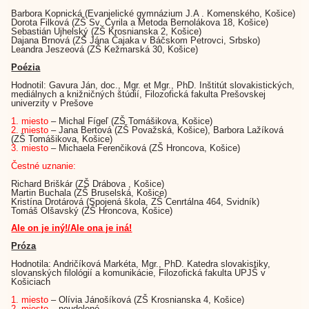
Barbora Kopnická (Evanjelické gymnázium J.A . Komenského, Košice)
Dorota Filková (ZŠ Sv. Cyrila a Metoda Bernolákova 18, Košice)
Sebastián Ujhelský (ZŠ Krosnianska 2, Košice)
Dajana Brnová (ZŠ Jána Čajaka v Báčskom Petrovci, Srbsko)
Leandra Jeszeová (ZŠ Kežmarská 30, Košice)
Poézia
Hodnotil: Gavura Ján, doc., Mgr. et Mgr., PhD. Inštitút slovakistických,
mediálnych a knižničných štúdií, Filozofická fakulta Prešovskej
univerzity v Prešove
1. miesto
– Michal Fígeľ (ZŠ Tomášikova, Košice)
2. miesto
– Jana Bertová (ZŠ Považská, Košice), Barbora Lažíková
(ZŠ Tomášikova, Košice)
3. miesto
– Michaela Ferenčiková (ZŠ Hroncova, Košice)
Čestné uznanie:
Richard Briškár (ZŠ Drábova , Košice)
Martin Buchala (ZŠ Bruselská, Košice)
Kristína Drotárová (Spojená škola, ZŠ Cenrtálna 464, Svidník)
Tomáš Olšavský (ZŠ Hroncova, Košice)
Ale on je iný!/Ale ona je iná!
Próza
Hodnotila: Andričíková Markéta, Mgr., PhD. Katedra slovakistiky,
slovanských filológií a komunikácie, Filozofická fakulta UPJŠ v
Košiciach
1. miesto
– Olívia Jánošíková (ZŠ Krosnianska 4, Košice)
2. miesto
– neudelené