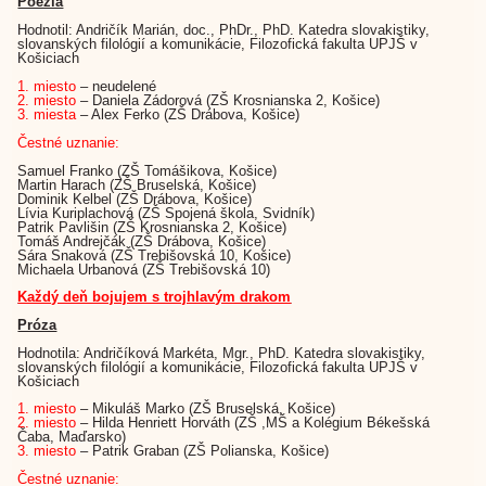
Poézia
Hodnotil: Andričík Marián, doc., PhDr., PhD. Katedra slovakistiky,
slovanských filológií a komunikácie, Filozofická fakulta UPJŠ v
Košiciach
1. miesto
– neudelené
2. miesto
– Daniela Zádorová (ZŠ Krosnianska 2, Košice)
3. miesta
– Alex Ferko (ZŠ Drábova, Košice)
Čestné uznanie:
Samuel Franko (ZŠ Tomášikova, Košice)
Martin Harach (ZŠ Bruselská, Košice)
Dominik Kelbel (ZŠ Drábova, Košice)
Lívia Kuriplachová (ZŠ Spojená škola, Svidník)
Patrik Pavlišin (ZŠ Krosnianska 2, Košice)
Tomáš Andrejčák (ZŠ Drábova, Košice)
Sára Snaková (ZŠ Trebišovská 10, Košice)
Michaela Urbanová (ZŠ Trebišovská 10)
Každý deň bojujem s trojhlavým drakom
Próza
Hodnotila: Andričíková Markéta, Mgr., PhD. Katedra slovakistiky,
slovanských filológií a komunikácie, Filozofická fakulta UPJŠ v
Košiciach
1. miesto
– Mikuláš Marko (ZŠ Bruselská, Košice)
2. miesto
– Hilda Henriett Horváth (ZŠ ,MŠ a Kolégium Békešská
Čaba, Maďarsko)
3. miesto
– Patrik Graban (ZŠ Polianska, Košice)
Čestné uznanie: