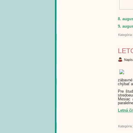
8. augus
9. augus
Kategória
LET
Napís
zábavné
chýbať a
Pre štud
stredoeu
Mesiac 
paraleln
Letná či
Kategória