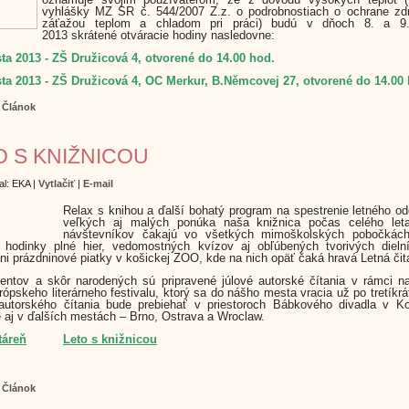
vyhlášky MZ SR č. 544/2007 Z.z. o podrobnostiach o ochrane zdr
záťažou teplom a chladom pri práci)
budú
v dňoch
8. a 9
2013
skrátené otváracie hodiny nasledovne:
ta 2013 - ZŠ Družicová 4, otvorené do 14.00 hod.
ta 2013 -
ZŠ Družicová 4,
OC Merkur, B.Němcovej 27,
otvorené do 14.00
:
Článok
O S KNIŽNICOU
al: EKA
|
Vytlačiť
|
E-mail
Relax s knihou a ďalší bohatý program na spestrenie letného o
veľkých aj malých ponúka naša knižnica počas celého let
návštevníkov čakajú vo všetkých mimoškolských pobočkách
 hodinky plné hier, vedomostných kvízov aj obľúbených tvorivých dieln
ni prázdninové piatky v košickej ZOO, kde na nich opäť čaká hravá Letná čit
entov a skôr narodených sú pripravené júlové autorské čítania v rámci n
rópskeho literárneho festivalu, ktorý sa do nášho mesta vracia už po tretíkrát
autorského čítania bude prebiehať v priestoroch Bábkového divadla v Ko
e aj v ďalších mestách – Brno, Ostrava a Wroclaw.
táreň
Leto s knižnicou
:
Článok