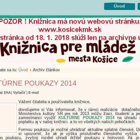
Úvod
ate sa tu:
Úvod
Archív článkov
TÚRNE POUKAZY 2014
al: EKA
|
Vytlačiť
|
E-mail
Vážení čitatelia a používatelia knižnice,
dovoľujeme si Vás informovať, že v rámci realizácie dotačnéh
Ministerstva kultúry SR pre rok 2013 môžu žiaci, študenti a p
zamestnanci využiť
KULTÚRNE POUKAZY 2014
na úhradu č
poplatku aj v našej knižnici. a to vo všetkých našich pobočkách.
Formou poukazu je možné uhrádzať aktuálne splatné členské. D
si upozorniť, že ak je výška príslušného členského vyššia
eho poukazu, zvyšný rozdiel uhradí držiteľ poukazu v hotovosti. Ak j