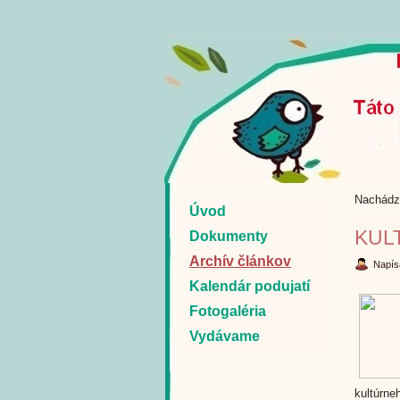
Nachádz
Úvod
KUL
Dokumenty
Archív článkov
Napís
Kalendár podujatí
Fotogaléria
Vydávame
kultúrn