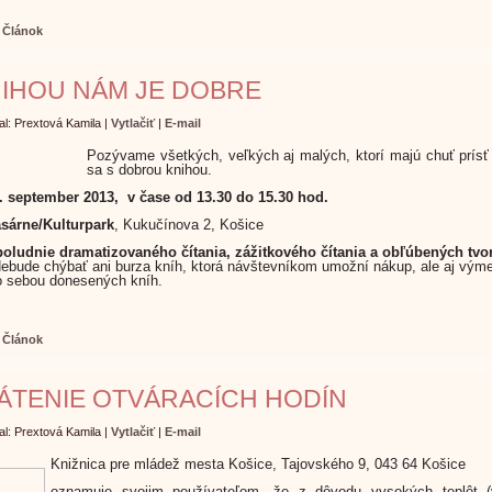
:
Článok
NIHOU NÁM JE DOBRE
al: Prextová Kamila
|
Vytlačiť
|
E-mail
Pozývame všetkých, veľkých aj malých, ktorí majú chuť prísť
sa s dobrou knihou.
. september 2013, v čase od 13.30 do 15.30 hod.
sárne/Kulturpark
, Kukučínova 2, Košice
oludnie dramatizovaného čítania, zážitkového čítania a obľúbených tvo
Nebude chýbať ani burza kníh, ktorá návštevníkom umožní nákup, ale aj výme
o sebou donesených kníh.
:
Článok
ÁTENIE OTVÁRACÍCH HODÍN
al: Prextová Kamila
|
Vytlačiť
|
E-mail
Knižnica pre mládež mesta Košice, Tajovského 9, 043 64 Košice
oznamuje svojim používateľom, že z dôvodu vysokých teplôt