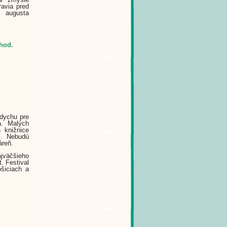
avia pred
. augusta
 hod.
ddychu pre
a. Malých
 knižnice
í. Nebudú
áreň.
ajväčšieho
. Festival
šiciach a