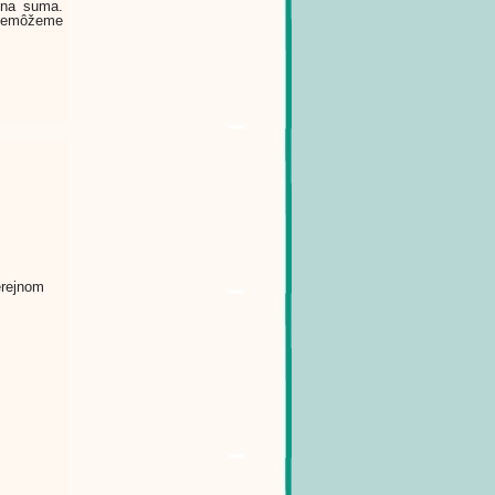
dna suma.
emôžeme
erejnom