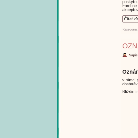
poskytn
Farebne
akceptov
Čítať ď
Kategória
OZN
Napís
Oznám
v rámci 
obstaráv
Bližšie 