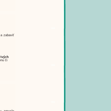
 a zabaviť
rivých
nu či
(v zmysle