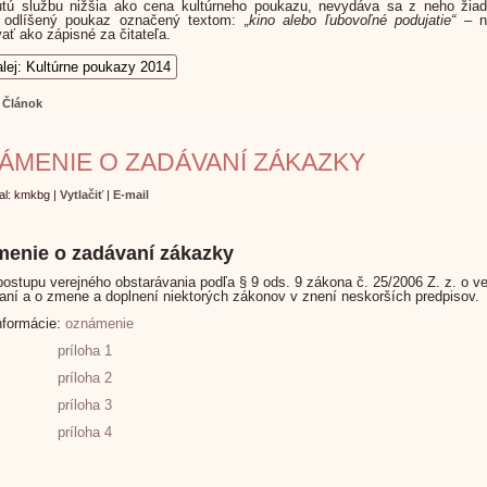
utú službu nižšia ako cena kultúrneho poukazu, nevydáva sa z neho žia
 odlíšený poukaz označený textom:
„kino alebo ľubovoľné podujatie“
– n
ať ako zápisné za čitateľa.
alej: Kultúrne poukazy 2014
:
Článok
ÁMENIE O ZADÁVANÍ ZÁKAZKY
al: kmkbg
|
Vytlačiť
|
E-mail
enie o zadávaní zákazky
postupu verejného obstarávania podľa § 9 ods. 9 zákona č. 25/2006 Z. z. o v
aní a o zmene a doplnení niektorých zákonov v znení neskorších predpisov.
informácie:
oznámenie
príloha 1
príloha 2
príloha 3
príloha 4