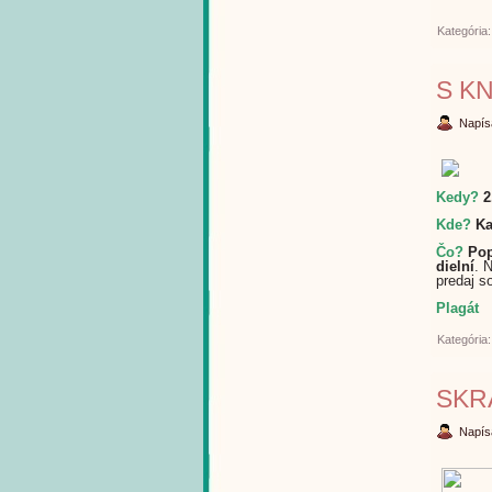
Kategória
S K
Napís
Kedy?
2
Kde?
Ka
Čo?
Pop
dielní
. 
predaj s
Plagát
Kategória
SKR
Napís