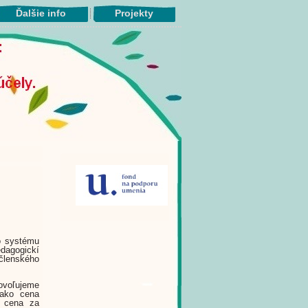
Ďalšie info
Projekty
o systému
edagogickí
lenského
ovoľujeme
 ako cena
e cena za