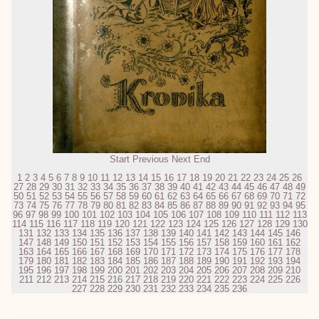
Start
Previous
Next
End
1
2
3
4
5
6
7
8
9
10
11
12
13
14
15
16
17
18
19
20
21
22
23
24
25
26
27
28
29
30
31
32
33
34
35
36
37
38
39
40
41
42
43
44
45
46
47
48
49
50
51
52
53
54
55
56
57
58
59
60
61
62
63
64
65
66
67
68
69
70
71
72
73
74
75
76
77
78
79
80
81
82
83
84
85
86
87
88
89
90
91
92
93
94
95
96
97
98
99
100
101
102
103
104
105
106
107
108
109
110
111
112
113
114
115
116
117
118
119
120
121
122
123
124
125
126
127
128
129
130
131
132
133
134
135
136
137
138
139
140
141
142
143
144
145
146
147
148
149
150
151
152
153
154
155
156
157
158
159
160
161
162
163
164
165
166
167
168
169
170
171
172
173
174
175
176
177
178
179
180
181
182
183
184
185
186
187
188
189
190
191
192
193
194
195
196
197
198
199
200
201
202
203
204
205
206
207
208
209
210
211
212
213
214
215
216
217
218
219
220
221
222
223
224
225
226
227
228
229
230
231
232
233
234
235
236