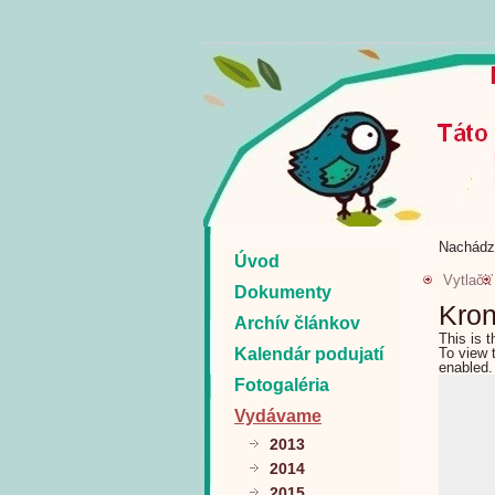
Nachádz
Úvod
Vytlačiť
Dokumenty
Kron
Archív článkov
This is 
Kalendár podujatí
To view 
enabled.
Fotogaléria
Vydávame
2013
2014
2015