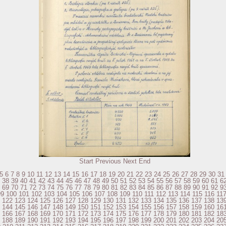
Start
Previous
Next
End
5
6
7
8
9
10
11
12
13
14
15
16
17
18
19
20
21
22
23
24
25
26
27
28
29
30
31
38
39
40
41
42
43
44
45
46
47
48
49
50
51
52
53
54
55
56
57
58
59
60
61
6
69
70
71
72
73
74
75
76
77
78
79
80
81
82
83
84
85
86
87
88
89
90
91
92
9
99
100
101
102
103
104
105
106
107
108
109
110
111
112
113
114
115
116
11
122
123
124
125
126
127
128
129
130
131
132
133
134
135
136
137
138
13
144
145
146
147
148
149
150
151
152
153
154
155
156
157
158
159
160
16
166
167
168
169
170
171
172
173
174
175
176
177
178
179
180
181
182
18
188
189
190
191
192
193
194
195
196
197
198
199
200
201
202
203
204
20