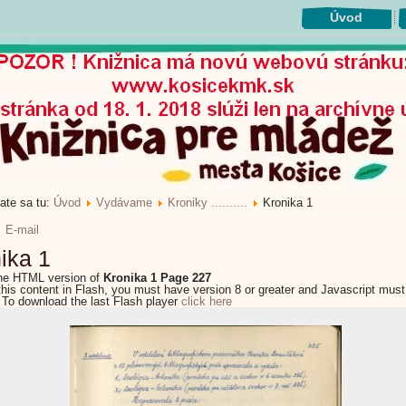
Úvod
ate sa tu:
Úvod
Vydávame
Kroniky ..........
Kronika 1
E-mail
ika 1
the HTML version of
Kronika 1 Page 227
this content in Flash, you must have version 8 or greater and Javascript must
 To download the last Flash player
click here