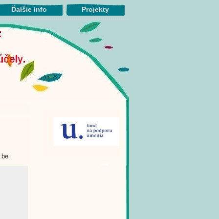
Ďalšie info
Projekty
 be