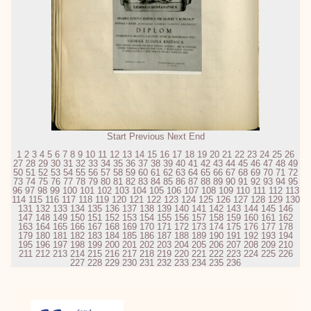
Start
Previous
Next
End
1
2
3
4
5
6
7
8
9
10
11
12
13
14
15
16
17
18
19
20
21
22
23
24
25
26
27
28
29
30
31
32
33
34
35
36
37
38
39
40
41
42
43
44
45
46
47
48
49
50
51
52
53
54
55
56
57
58
59
60
61
62
63
64
65
66
67
68
69
70
71
72
73
74
75
76
77
78
79
80
81
82
83
84
85
86
87
88
89
90
91
92
93
94
95
96
97
98
99
100
101
102
103
104
105
106
107
108
109
110
111
112
113
114
115
116
117
118
119
120
121
122
123
124
125
126
127
128
129
130
131
132
133
134
135
136
137
138
139
140
141
142
143
144
145
146
147
148
149
150
151
152
153
154
155
156
157
158
159
160
161
162
163
164
165
166
167
168
169
170
171
172
173
174
175
176
177
178
179
180
181
182
183
184
185
186
187
188
189
190
191
192
193
194
195
196
197
198
199
200
201
202
203
204
205
206
207
208
209
210
211
212
213
214
215
216
217
218
219
220
221
222
223
224
225
226
227
228
229
230
231
232
233
234
235
236