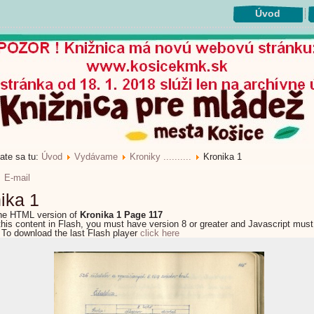
Úvod
ate sa tu:
Úvod
Vydávame
Kroniky ..........
Kronika 1
E-mail
ika 1
the HTML version of
Kronika 1 Page 117
this content in Flash, you must have version 8 or greater and Javascript must
 To download the last Flash player
click here