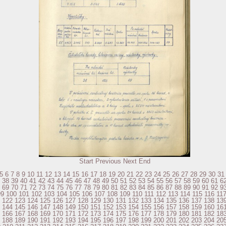
Start
Previous
Next
End
5
6
7
8
9
10
11
12
13
14
15
16
17
18
19
20
21
22
23
24
25
26
27
28
29
30
31
38
39
40
41
42
43
44
45
46
47
48
49
50
51
52
53
54
55
56
57
58
59
60
61
6
69
70
71
72
73
74
75
76
77
78
79
80
81
82
83
84
85
86
87
88
89
90
91
92
9
99
100
101
102
103
104
105
106
107
108
109
110
111
112
113
114
115
116
11
122
123
124
125
126
127
128
129
130
131
132
133
134
135
136
137
138
13
144
145
146
147
148
149
150
151
152
153
154
155
156
157
158
159
160
16
166
167
168
169
170
171
172
173
174
175
176
177
178
179
180
181
182
18
188
189
190
191
192
193
194
195
196
197
198
199
200
201
202
203
204
20