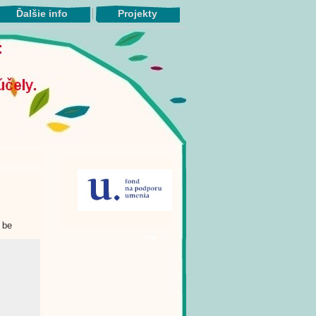
Ďalšie info
Projekty
 be