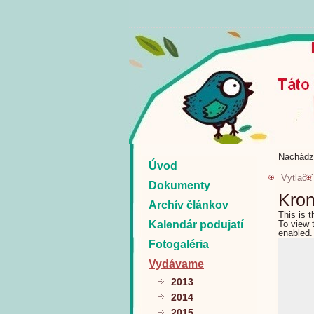
Nachádz
Úvod
Vytlačiť
Dokumenty
Kron
Archív článkov
This is 
Kalendár podujatí
To view 
enabled.
Fotogaléria
Vydávame
2013
2014
2015