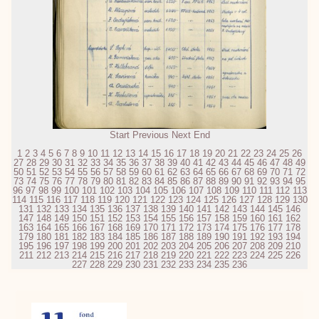
Start
Previous
Next
End
1
2
3
4
5
6
7
8
9
10
11
12
13
14
15
16
17
18
19
20
21
22
23
24
25
26
27
28
29
30
31
32
33
34
35
36
37
38
39
40
41
42
43
44
45
46
47
48
49
50
51
52
53
54
55
56
57
58
59
60
61
62
63
64
65
66
67
68
69
70
71
72
73
74
75
76
77
78
79
80
81
82
83
84
85
86
87
88
89
90
91
92
93
94
95
96
97
98
99
100
101
102
103
104
105
106
107
108
109
110
111
112
113
114
115
116
117
118
119
120
121
122
123
124
125
126
127
128
129
130
131
132
133
134
135
136
137
138
139
140
141
142
143
144
145
146
147
148
149
150
151
152
153
154
155
156
157
158
159
160
161
162
163
164
165
166
167
168
169
170
171
172
173
174
175
176
177
178
179
180
181
182
183
184
185
186
187
188
189
190
191
192
193
194
195
196
197
198
199
200
201
202
203
204
205
206
207
208
209
210
211
212
213
214
215
216
217
218
219
220
221
222
223
224
225
226
227
228
229
230
231
232
233
234
235
236