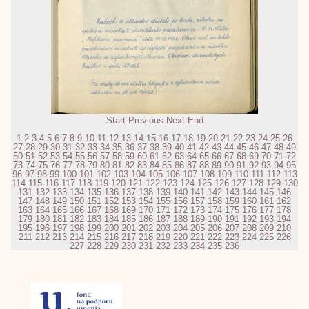
Start
Previous
Next
End
1
2
3
4
5
6
7
8
9
10
11
12
13
14
15
16
17
18
19
20
21
22
23
24
25
26
27
28
29
30
31
32
33
34
35
36
37
38
39
40
41
42
43
44
45
46
47
48
49
50
51
52
53
54
55
56
57
58
59
60
61
62
63
64
65
66
67
68
69
70
71
72
73
74
75
76
77
78
79
80
81
82
83
84
85
86
87
88
89
90
91
92
93
94
95
96
97
98
99
100
101
102
103
104
105
106
107
108
109
110
111
112
113
114
115
116
117
118
119
120
121
122
123
124
125
126
127
128
129
130
131
132
133
134
135
136
137
138
139
140
141
142
143
144
145
146
147
148
149
150
151
152
153
154
155
156
157
158
159
160
161
162
163
164
165
166
167
168
169
170
171
172
173
174
175
176
177
178
179
180
181
182
183
184
185
186
187
188
189
190
191
192
193
194
195
196
197
198
199
200
201
202
203
204
205
206
207
208
209
210
211
212
213
214
215
216
217
218
219
220
221
222
223
224
225
226
227
228
229
230
231
232
233
234
235
236