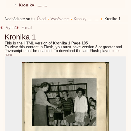
Kroniky ..........
Nachádzate sa tu:
Úvod
Vydávame
Kroniky ..........
Kronika 1
Vytlačiť
E-mail
Kronika 1
This is the HTML version of
Kronika 1 Page 105
To view this content in Flash, you must have version 8 or greater and
Javascript must be enabled. To download the last Flash player
click
here