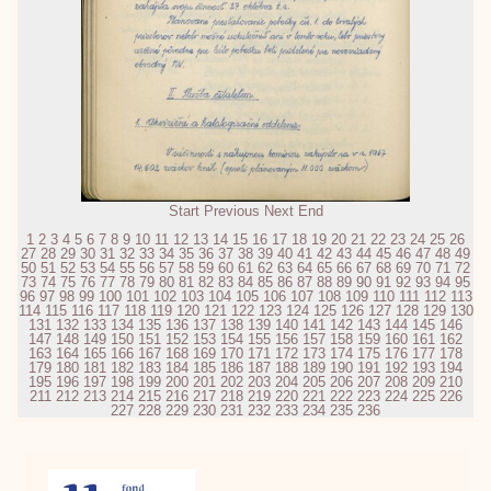
Start
Previous
Next
End
1
2
3
4
5
6
7
8
9
10
11
12
13
14
15
16
17
18
19
20
21
22
23
24
25
26
27
28
29
30
31
32
33
34
35
36
37
38
39
40
41
42
43
44
45
46
47
48
49
50
51
52
53
54
55
56
57
58
59
60
61
62
63
64
65
66
67
68
69
70
71
72
73
74
75
76
77
78
79
80
81
82
83
84
85
86
87
88
89
90
91
92
93
94
95
96
97
98
99
100
101
102
103
104
105
106
107
108
109
110
111
112
113
114
115
116
117
118
119
120
121
122
123
124
125
126
127
128
129
130
131
132
133
134
135
136
137
138
139
140
141
142
143
144
145
146
147
148
149
150
151
152
153
154
155
156
157
158
159
160
161
162
163
164
165
166
167
168
169
170
171
172
173
174
175
176
177
178
179
180
181
182
183
184
185
186
187
188
189
190
191
192
193
194
195
196
197
198
199
200
201
202
203
204
205
206
207
208
209
210
211
212
213
214
215
216
217
218
219
220
221
222
223
224
225
226
227
228
229
230
231
232
233
234
235
236