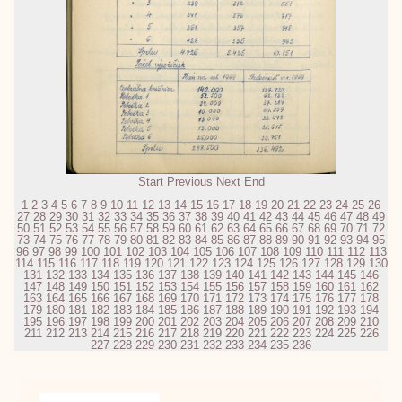
Start
Previous
Next
End
1
2
3
4
5
6
7
8
9
10
11
12
13
14
15
16
17
18
19
20
21
22
23
24
25
26
27
28
29
30
31
32
33
34
35
36
37
38
39
40
41
42
43
44
45
46
47
48
49
50
51
52
53
54
55
56
57
58
59
60
61
62
63
64
65
66
67
68
69
70
71
72
73
74
75
76
77
78
79
80
81
82
83
84
85
86
87
88
89
90
91
92
93
94
95
96
97
98
99
100
101
102
103
104
105
106
107
108
109
110
111
112
113
114
115
116
117
118
119
120
121
122
123
124
125
126
127
128
129
130
131
132
133
134
135
136
137
138
139
140
141
142
143
144
145
146
147
148
149
150
151
152
153
154
155
156
157
158
159
160
161
162
163
164
165
166
167
168
169
170
171
172
173
174
175
176
177
178
179
180
181
182
183
184
185
186
187
188
189
190
191
192
193
194
195
196
197
198
199
200
201
202
203
204
205
206
207
208
209
210
211
212
213
214
215
216
217
218
219
220
221
222
223
224
225
226
227
228
229
230
231
232
233
234
235
236