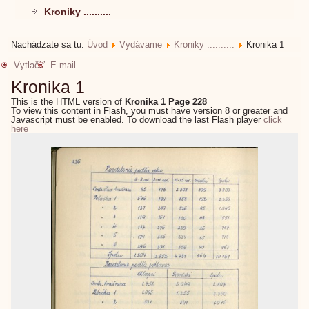
Kroniky ..........
Nachádzate sa tu:
Úvod
Vydávame
Kroniky ..........
Kronika 1
Vytlačiť
E-mail
Kronika 1
This is the HTML version of
Kronika 1 Page 228
To view this content in Flash, you must have version 8 or greater and
Javascript must be enabled. To download the last Flash player
click
here