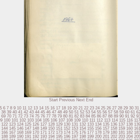
Start
Previous
Next
End
5
6
7
8
9
10
11
12
13
14
15
16
17
18
19
20
21
22
23
24
25
26
27
28
29
30
31
38
39
40
41
42
43
44
45
46
47
48
49
50
51
52
53
54
55
56
57
58
59
60
61
6
69
70
71
72
73
74
75
76
77
78
79
80
81
82
83
84
85
86
87
88
89
90
91
92
9
99
100
101
102
103
104
105
106
107
108
109
110
111
112
113
114
115
116
11
122
123
124
125
126
127
128
129
130
131
132
133
134
135
136
137
138
13
144
145
146
147
148
149
150
151
152
153
154
155
156
157
158
159
160
16
166
167
168
169
170
171
172
173
174
175
176
177
178
179
180
181
182
18
188
189
190
191
192
193
194
195
196
197
198
199
200
201
202
203
204
20