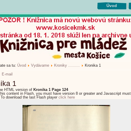
Úvod
ate sa tu:
Úvod
Vydávame
Kroniky ..........
Kronika 1
E-mail
ika 1
the HTML version of
Kronika 1 Page 124
this content in Flash, you must have version 8 or greater and Javascript must
 To download the last Flash player
click here