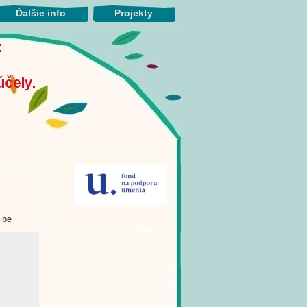
Ďalšie info
Projekty
 be