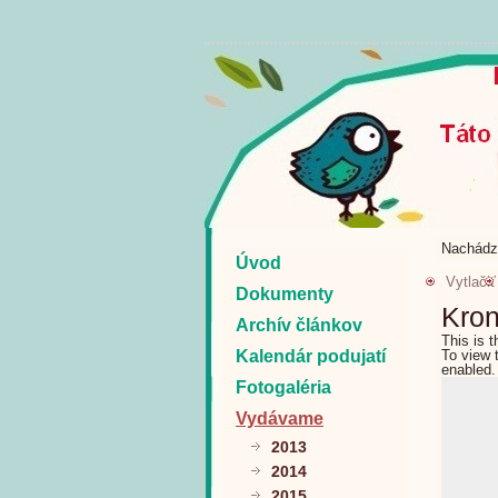
Nachádz
Úvod
Vytlačiť
Dokumenty
Kron
Archív článkov
This is 
Kalendár podujatí
To view 
enabled.
Fotogaléria
Vydávame
2013
2014
2015