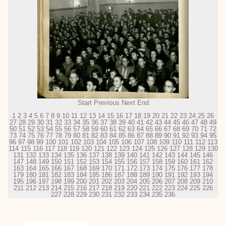
Start
Previous
Next
End
1
2
3
4
5
6
7
8
9
10
11
12
13
14
15
16
17
18
19
20
21
22
23
24
25
26
27
28
29
30
31
32
33
34
35
36
37
38
39
40
41
42
43
44
45
46
47
48
49
50
51
52
53
54
55
56
57
58
59
60
61
62
63
64
65
66
67
68
69
70
71
72
73
74
75
76
77
78
79
80
81
82
83
84
85
86
87
88
89
90
91
92
93
94
95
96
97
98
99
100
101
102
103
104
105
106
107
108
109
110
111
112
113
114
115
116
117
118
119
120
121
122
123
124
125
126
127
128
129
130
131
132
133
134
135
136
137
138
139
140
141
142
143
144
145
146
147
148
149
150
151
152
153
154
155
156
157
158
159
160
161
162
163
164
165
166
167
168
169
170
171
172
173
174
175
176
177
178
179
180
181
182
183
184
185
186
187
188
189
190
191
192
193
194
195
196
197
198
199
200
201
202
203
204
205
206
207
208
209
210
211
212
213
214
215
216
217
218
219
220
221
222
223
224
225
226
227
228
229
230
231
232
233
234
235
236