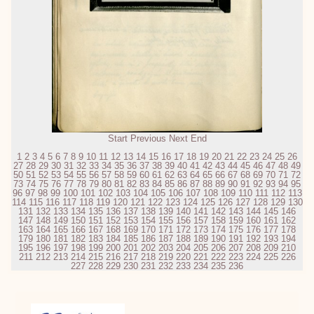
Start
Previous
Next
End
1
2
3
4
5
6
7
8
9
10
11
12
13
14
15
16
17
18
19
20
21
22
23
24
25
26
27
28
29
30
31
32
33
34
35
36
37
38
39
40
41
42
43
44
45
46
47
48
49
50
51
52
53
54
55
56
57
58
59
60
61
62
63
64
65
66
67
68
69
70
71
72
73
74
75
76
77
78
79
80
81
82
83
84
85
86
87
88
89
90
91
92
93
94
95
96
97
98
99
100
101
102
103
104
105
106
107
108
109
110
111
112
113
114
115
116
117
118
119
120
121
122
123
124
125
126
127
128
129
130
131
132
133
134
135
136
137
138
139
140
141
142
143
144
145
146
147
148
149
150
151
152
153
154
155
156
157
158
159
160
161
162
163
164
165
166
167
168
169
170
171
172
173
174
175
176
177
178
179
180
181
182
183
184
185
186
187
188
189
190
191
192
193
194
195
196
197
198
199
200
201
202
203
204
205
206
207
208
209
210
211
212
213
214
215
216
217
218
219
220
221
222
223
224
225
226
227
228
229
230
231
232
233
234
235
236