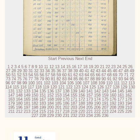
Start
Previous
Next
End
1
2
3
4
5
6
7
8
9
10
11
12
13
14
15
16
17
18
19
20
21
22
23
24
25
26
27
28
29
30
31
32
33
34
35
36
37
38
39
40
41
42
43
44
45
46
47
48
49
50
51
52
53
54
55
56
57
58
59
60
61
62
63
64
65
66
67
68
69
70
71
72
73
74
75
76
77
78
79
80
81
82
83
84
85
86
87
88
89
90
91
92
93
94
95
96
97
98
99
100
101
102
103
104
105
106
107
108
109
110
111
112
113
114
115
116
117
118
119
120
121
122
123
124
125
126
127
128
129
130
131
132
133
134
135
136
137
138
139
140
141
142
143
144
145
146
147
148
149
150
151
152
153
154
155
156
157
158
159
160
161
162
163
164
165
166
167
168
169
170
171
172
173
174
175
176
177
178
179
180
181
182
183
184
185
186
187
188
189
190
191
192
193
194
195
196
197
198
199
200
201
202
203
204
205
206
207
208
209
210
211
212
213
214
215
216
217
218
219
220
221
222
223
224
225
226
227
228
229
230
231
232
233
234
235
236