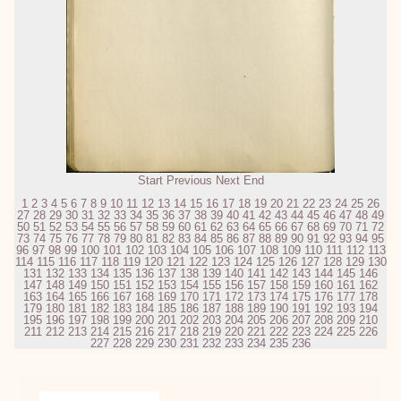
Start
Previous
Next
End
1
2
3
4
5
6
7
8
9
10
11
12
13
14
15
16
17
18
19
20
21
22
23
24
25
26
27
28
29
30
31
32
33
34
35
36
37
38
39
40
41
42
43
44
45
46
47
48
49
50
51
52
53
54
55
56
57
58
59
60
61
62
63
64
65
66
67
68
69
70
71
72
73
74
75
76
77
78
79
80
81
82
83
84
85
86
87
88
89
90
91
92
93
94
95
96
97
98
99
100
101
102
103
104
105
106
107
108
109
110
111
112
113
114
115
116
117
118
119
120
121
122
123
124
125
126
127
128
129
130
131
132
133
134
135
136
137
138
139
140
141
142
143
144
145
146
147
148
149
150
151
152
153
154
155
156
157
158
159
160
161
162
163
164
165
166
167
168
169
170
171
172
173
174
175
176
177
178
179
180
181
182
183
184
185
186
187
188
189
190
191
192
193
194
195
196
197
198
199
200
201
202
203
204
205
206
207
208
209
210
211
212
213
214
215
216
217
218
219
220
221
222
223
224
225
226
227
228
229
230
231
232
233
234
235
236