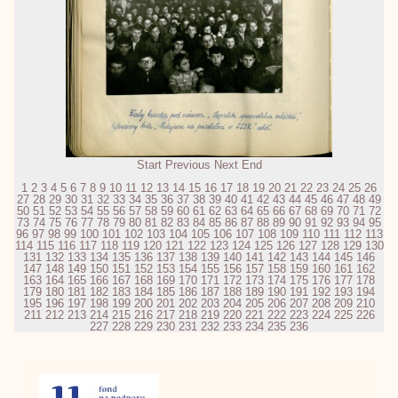
Start
Previous
Next
End
1
2
3
4
5
6
7
8
9
10
11
12
13
14
15
16
17
18
19
20
21
22
23
24
25
26
27
28
29
30
31
32
33
34
35
36
37
38
39
40
41
42
43
44
45
46
47
48
49
50
51
52
53
54
55
56
57
58
59
60
61
62
63
64
65
66
67
68
69
70
71
72
73
74
75
76
77
78
79
80
81
82
83
84
85
86
87
88
89
90
91
92
93
94
95
96
97
98
99
100
101
102
103
104
105
106
107
108
109
110
111
112
113
114
115
116
117
118
119
120
121
122
123
124
125
126
127
128
129
130
131
132
133
134
135
136
137
138
139
140
141
142
143
144
145
146
147
148
149
150
151
152
153
154
155
156
157
158
159
160
161
162
163
164
165
166
167
168
169
170
171
172
173
174
175
176
177
178
179
180
181
182
183
184
185
186
187
188
189
190
191
192
193
194
195
196
197
198
199
200
201
202
203
204
205
206
207
208
209
210
211
212
213
214
215
216
217
218
219
220
221
222
223
224
225
226
227
228
229
230
231
232
233
234
235
236