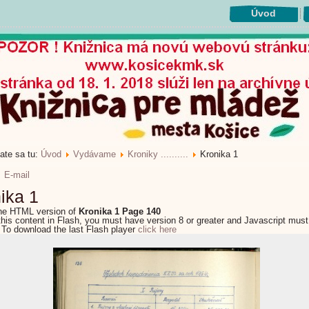
Úvod
ate sa tu:
Úvod
Vydávame
Kroniky ..........
Kronika 1
E-mail
ika 1
the HTML version of
Kronika 1 Page 140
this content in Flash, you must have version 8 or greater and Javascript must
 To download the last Flash player
click here