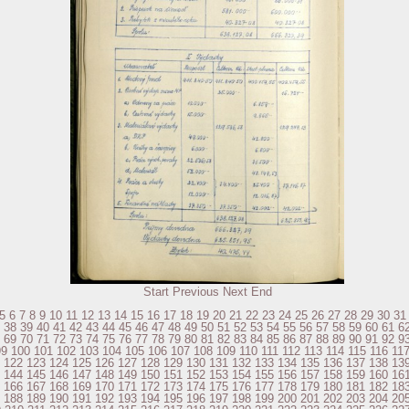
Start
Previous
Next
End
5
6
7
8
9
10
11
12
13
14
15
16
17
18
19
20
21
22
23
24
25
26
27
28
29
30
31
38
39
40
41
42
43
44
45
46
47
48
49
50
51
52
53
54
55
56
57
58
59
60
61
6
69
70
71
72
73
74
75
76
77
78
79
80
81
82
83
84
85
86
87
88
89
90
91
92
9
99
100
101
102
103
104
105
106
107
108
109
110
111
112
113
114
115
116
11
122
123
124
125
126
127
128
129
130
131
132
133
134
135
136
137
138
13
144
145
146
147
148
149
150
151
152
153
154
155
156
157
158
159
160
16
166
167
168
169
170
171
172
173
174
175
176
177
178
179
180
181
182
18
188
189
190
191
192
193
194
195
196
197
198
199
200
201
202
203
204
20