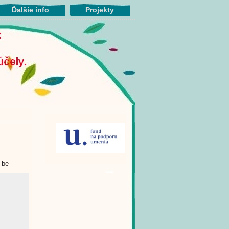
Ďalšie info
Projekty
 be