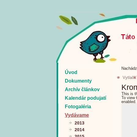
Nachádz
Úvod
Vytlačiť
Dokumenty
Kron
Archív článkov
This is 
Kalendár podujatí
To view 
enabled.
Fotogaléria
Vydávame
2013
2014
2015