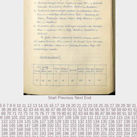
Start
Previous
Next
End
5
6
7
8
9
10
11
12
13
14
15
16
17
18
19
20
21
22
23
24
25
26
27
28
29
30
31
38
39
40
41
42
43
44
45
46
47
48
49
50
51
52
53
54
55
56
57
58
59
60
61
6
69
70
71
72
73
74
75
76
77
78
79
80
81
82
83
84
85
86
87
88
89
90
91
92
9
99
100
101
102
103
104
105
106
107
108
109
110
111
112
113
114
115
116
11
122
123
124
125
126
127
128
129
130
131
132
133
134
135
136
137
138
13
144
145
146
147
148
149
150
151
152
153
154
155
156
157
158
159
160
16
166
167
168
169
170
171
172
173
174
175
176
177
178
179
180
181
182
18
188
189
190
191
192
193
194
195
196
197
198
199
200
201
202
203
204
20