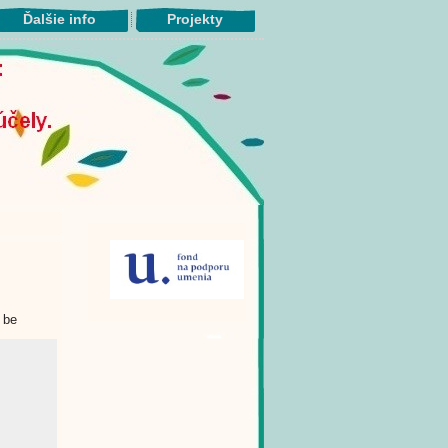
Ďalšie info
Projekty
 be