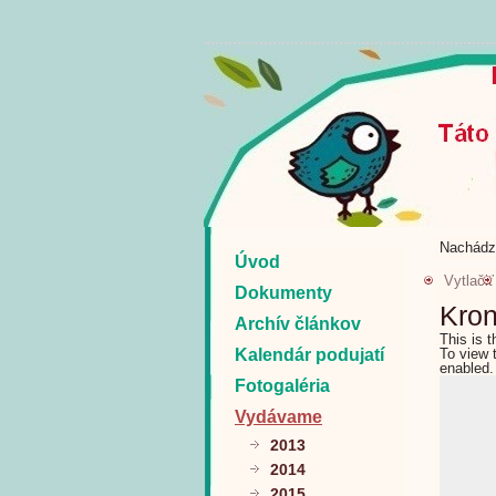
Nachádz
Úvod
Vytlačiť
Dokumenty
Kron
Archív článkov
This is 
Kalendár podujatí
To view 
enabled.
Fotogaléria
Vydávame
2013
2014
2015