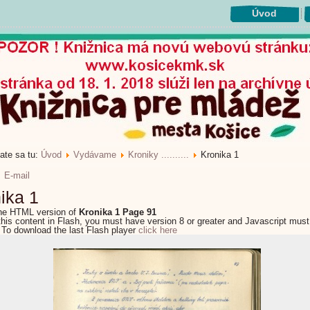
Úvod
ate sa tu:
Úvod
Vydávame
Kroniky ..........
Kronika 1
E-mail
ika 1
the HTML version of
Kronika 1 Page 91
this content in Flash, you must have version 8 or greater and Javascript must
 To download the last Flash player
click here