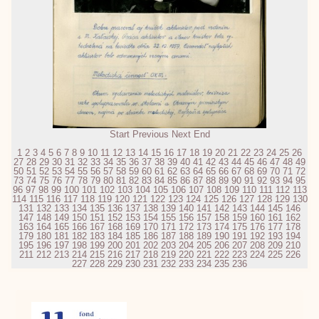
Start
Previous
Next
End
1
2
3
4
5
6
7
8
9
10
11
12
13
14
15
16
17
18
19
20
21
22
23
24
25
26
27
28
29
30
31
32
33
34
35
36
37
38
39
40
41
42
43
44
45
46
47
48
49
50
51
52
53
54
55
56
57
58
59
60
61
62
63
64
65
66
67
68
69
70
71
72
73
74
75
76
77
78
79
80
81
82
83
84
85
86
87
88
89
90
91
92
93
94
95
96
97
98
99
100
101
102
103
104
105
106
107
108
109
110
111
112
113
114
115
116
117
118
119
120
121
122
123
124
125
126
127
128
129
130
131
132
133
134
135
136
137
138
139
140
141
142
143
144
145
146
147
148
149
150
151
152
153
154
155
156
157
158
159
160
161
162
163
164
165
166
167
168
169
170
171
172
173
174
175
176
177
178
179
180
181
182
183
184
185
186
187
188
189
190
191
192
193
194
195
196
197
198
199
200
201
202
203
204
205
206
207
208
209
210
211
212
213
214
215
216
217
218
219
220
221
222
223
224
225
226
227
228
229
230
231
232
233
234
235
236