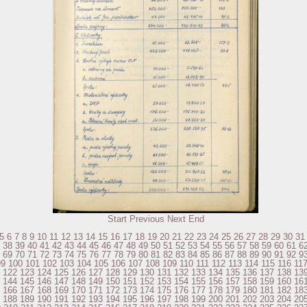
Start
Previous
Next
End
5
6
7
8
9
10
11
12
13
14
15
16
17
18
19
20
21
22
23
24
25
26
27
28
29
30
31
38
39
40
41
42
43
44
45
46
47
48
49
50
51
52
53
54
55
56
57
58
59
60
61
6
69
70
71
72
73
74
75
76
77
78
79
80
81
82
83
84
85
86
87
88
89
90
91
92
9
99
100
101
102
103
104
105
106
107
108
109
110
111
112
113
114
115
116
11
122
123
124
125
126
127
128
129
130
131
132
133
134
135
136
137
138
13
144
145
146
147
148
149
150
151
152
153
154
155
156
157
158
159
160
16
166
167
168
169
170
171
172
173
174
175
176
177
178
179
180
181
182
18
188
189
190
191
192
193
194
195
196
197
198
199
200
201
202
203
204
20