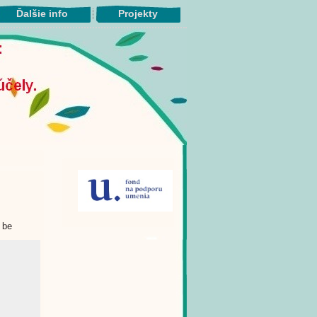
Ďalšie info
Projekty
 be