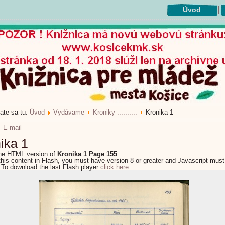
Úvod
ate sa tu:
Úvod
Vydávame
Kroniky ..........
Kronika 1
E-mail
ika 1
the HTML version of
Kronika 1 Page 155
this content in Flash, you must have version 8 or greater and Javascript must
 To download the last Flash player
click here