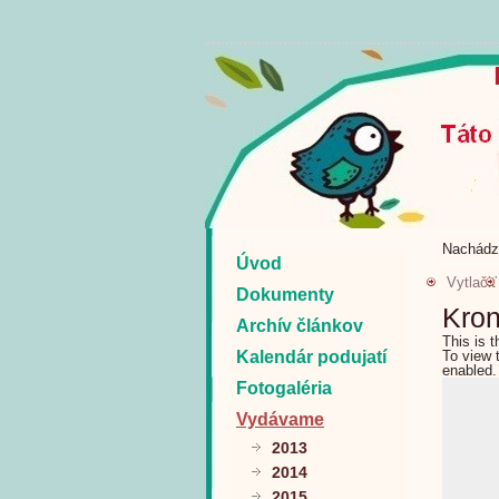
Nachádz
Úvod
Vytlačiť
Dokumenty
Kron
Archív článkov
This is 
Kalendár podujatí
To view 
enabled.
Fotogaléria
Vydávame
2013
2014
2015