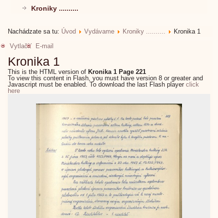
Kroniky ..........
Nachádzate sa tu:
Úvod
Vydávame
Kroniky ..........
Kronika 1
Vytlačiť
E-mail
Kronika 1
This is the HTML version of
Kronika 1 Page 221
To view this content in Flash, you must have version 8 or greater and
Javascript must be enabled. To download the last Flash player
click
here