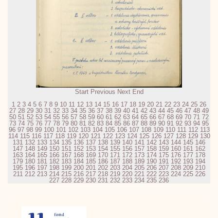
Start
Previous
Next
End
1
2
3
4
5
6
7
8
9
10
11
12
13
14
15
16
17
18
19
20
21
22
23
24
25
26
27
28
29
30
31
32
33
34
35
36
37
38
39
40
41
42
43
44
45
46
47
48
49
50
51
52
53
54
55
56
57
58
59
60
61
62
63
64
65
66
67
68
69
70
71
72
73
74
75
76
77
78
79
80
81
82
83
84
85
86
87
88
89
90
91
92
93
94
95
96
97
98
99
100
101
102
103
104
105
106
107
108
109
110
111
112
113
114
115
116
117
118
119
120
121
122
123
124
125
126
127
128
129
130
131
132
133
134
135
136
137
138
139
140
141
142
143
144
145
146
147
148
149
150
151
152
153
154
155
156
157
158
159
160
161
162
163
164
165
166
167
168
169
170
171
172
173
174
175
176
177
178
179
180
181
182
183
184
185
186
187
188
189
190
191
192
193
194
195
196
197
198
199
200
201
202
203
204
205
206
207
208
209
210
211
212
213
214
215
216
217
218
219
220
221
222
223
224
225
226
227
228
229
230
231
232
233
234
235
236