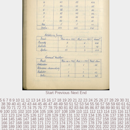
Start
Previous
Next
End
5
6
7
8
9
10
11
12
13
14
15
16
17
18
19
20
21
22
23
24
25
26
27
28
29
30
31
38
39
40
41
42
43
44
45
46
47
48
49
50
51
52
53
54
55
56
57
58
59
60
61
6
69
70
71
72
73
74
75
76
77
78
79
80
81
82
83
84
85
86
87
88
89
90
91
92
9
99
100
101
102
103
104
105
106
107
108
109
110
111
112
113
114
115
116
11
122
123
124
125
126
127
128
129
130
131
132
133
134
135
136
137
138
13
144
145
146
147
148
149
150
151
152
153
154
155
156
157
158
159
160
16
166
167
168
169
170
171
172
173
174
175
176
177
178
179
180
181
182
18
188
189
190
191
192
193
194
195
196
197
198
199
200
201
202
203
204
20