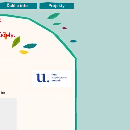
Ďalšie info
Projekty
 be