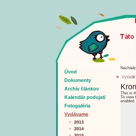
Nachádz
Úvod
Vytlačiť
Dokumenty
Kron
Archív článkov
This is 
Kalendár podujatí
To view 
enabled.
Fotogaléria
Vydávame
2013
2014
2015