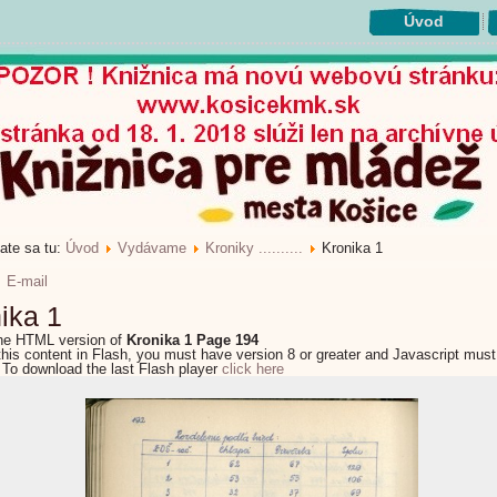
Úvod
ate sa tu:
Úvod
Vydávame
Kroniky ..........
Kronika 1
E-mail
ika 1
the HTML version of
Kronika 1 Page 194
this content in Flash, you must have version 8 or greater and Javascript must
 To download the last Flash player
click here