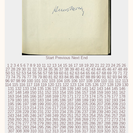
Start
Previous
Next
End
1
2
3
4
5
6
7
8
9
10
11
12
13
14
15
16
17
18
19
20
21
22
23
24
25
26
27
28
29
30
31
32
33
34
35
36
37
38
39
40
41
42
43
44
45
46
47
48
49
50
51
52
53
54
55
56
57
58
59
60
61
62
63
64
65
66
67
68
69
70
71
72
73
74
75
76
77
78
79
80
81
82
83
84
85
86
87
88
89
90
91
92
93
94
95
96
97
98
99
100
101
102
103
104
105
106
107
108
109
110
111
112
113
114
115
116
117
118
119
120
121
122
123
124
125
126
127
128
129
130
131
132
133
134
135
136
137
138
139
140
141
142
143
144
145
146
147
148
149
150
151
152
153
154
155
156
157
158
159
160
161
162
163
164
165
166
167
168
169
170
171
172
173
174
175
176
177
178
179
180
181
182
183
184
185
186
187
188
189
190
191
192
193
194
195
196
197
198
199
200
201
202
203
204
205
206
207
208
209
210
211
212
213
214
215
216
217
218
219
220
221
222
223
224
225
226
227
228
229
230
231
232
233
234
235
236
237
238
239
240
241
242
243
244
245
246
247
248
249
250
251
252
253
254
255
256
257
258
259
260
261
262
263
264
265
266
267
268
269
270
271
272
273
274
275
276
277
278
279
280
281
282
283
284
285
286
287
288
289
290
291
292
293
294
295
296
297
298
299
300
301
302
303
304
305
306
307
308
309
310
311
312
313
314
315
316
317
318
319
320
321
322