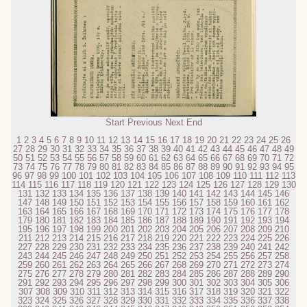
Start
Previous
Next
End
1
2
3
4
5
6
7
8
9
10
11
12
13
14
15
16
17
18
19
20
21
22
23
24
25
26
27
28
29
30
31
32
33
34
35
36
37
38
39
40
41
42
43
44
45
46
47
48
49
50
51
52
53
54
55
56
57
58
59
60
61
62
63
64
65
66
67
68
69
70
71
72
73
74
75
76
77
78
79
80
81
82
83
84
85
86
87
88
89
90
91
92
93
94
95
96
97
98
99
100
101
102
103
104
105
106
107
108
109
110
111
112
113
114
115
116
117
118
119
120
121
122
123
124
125
126
127
128
129
130
131
132
133
134
135
136
137
138
139
140
141
142
143
144
145
146
147
148
149
150
151
152
153
154
155
156
157
158
159
160
161
162
163
164
165
166
167
168
169
170
171
172
173
174
175
176
177
178
179
180
181
182
183
184
185
186
187
188
189
190
191
192
193
194
195
196
197
198
199
200
201
202
203
204
205
206
207
208
209
210
211
212
213
214
215
216
217
218
219
220
221
222
223
224
225
226
227
228
229
230
231
232
233
234
235
236
237
238
239
240
241
242
243
244
245
246
247
248
249
250
251
252
253
254
255
256
257
258
259
260
261
262
263
264
265
266
267
268
269
270
271
272
273
274
275
276
277
278
279
280
281
282
283
284
285
286
287
288
289
290
291
292
293
294
295
296
297
298
299
300
301
302
303
304
305
306
307
308
309
310
311
312
313
314
315
316
317
318
319
320
321
322
323
324
325
326
327
328
329
330
331
332
333
334
335
336
337
338