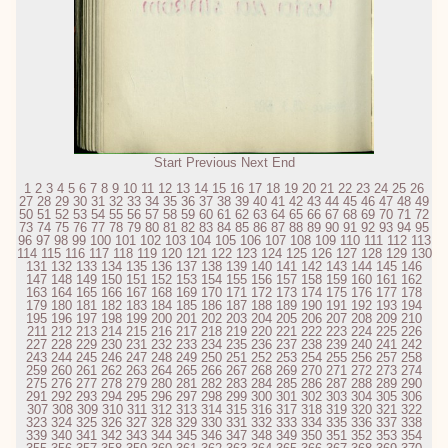
Start
Previous
Next
End
1
2
3
4
5
6
7
8
9
10
11
12
13
14
15
16
17
18
19
20
21
22
23
24
25
26
27
28
29
30
31
32
33
34
35
36
37
38
39
40
41
42
43
44
45
46
47
48
49
50
51
52
53
54
55
56
57
58
59
60
61
62
63
64
65
66
67
68
69
70
71
72
73
74
75
76
77
78
79
80
81
82
83
84
85
86
87
88
89
90
91
92
93
94
95
96
97
98
99
100
101
102
103
104
105
106
107
108
109
110
111
112
113
114
115
116
117
118
119
120
121
122
123
124
125
126
127
128
129
130
131
132
133
134
135
136
137
138
139
140
141
142
143
144
145
146
147
148
149
150
151
152
153
154
155
156
157
158
159
160
161
162
163
164
165
166
167
168
169
170
171
172
173
174
175
176
177
178
179
180
181
182
183
184
185
186
187
188
189
190
191
192
193
194
195
196
197
198
199
200
201
202
203
204
205
206
207
208
209
210
211
212
213
214
215
216
217
218
219
220
221
222
223
224
225
226
227
228
229
230
231
232
233
234
235
236
237
238
239
240
241
242
243
244
245
246
247
248
249
250
251
252
253
254
255
256
257
258
259
260
261
262
263
264
265
266
267
268
269
270
271
272
273
274
275
276
277
278
279
280
281
282
283
284
285
286
287
288
289
290
291
292
293
294
295
296
297
298
299
300
301
302
303
304
305
306
307
308
309
310
311
312
313
314
315
316
317
318
319
320
321
322
323
324
325
326
327
328
329
330
331
332
333
334
335
336
337
338
339
340
341
342
343
344
345
346
347
348
349
350
351
352
353
354