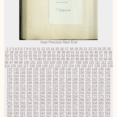
Start
Previous
Next
End
1
2
3
4
5
6
7
8
9
10
11
12
13
14
15
16
17
18
19
20
21
22
23
24
25
26
27
28
29
30
31
32
33
34
35
36
37
38
39
40
41
42
43
44
45
46
47
48
49
50
51
52
53
54
55
56
57
58
59
60
61
62
63
64
65
66
67
68
69
70
71
72
73
74
75
76
77
78
79
80
81
82
83
84
85
86
87
88
89
90
91
92
93
94
95
96
97
98
99
100
101
102
103
104
105
106
107
108
109
110
111
112
113
114
115
116
117
118
119
120
121
122
123
124
125
126
127
128
129
130
131
132
133
134
135
136
137
138
139
140
141
142
143
144
145
146
147
148
149
150
151
152
153
154
155
156
157
158
159
160
161
162
163
164
165
166
167
168
169
170
171
172
173
174
175
176
177
178
179
180
181
182
183
184
185
186
187
188
189
190
191
192
193
194
195
196
197
198
199
200
201
202
203
204
205
206
207
208
209
210
211
212
213
214
215
216
217
218
219
220
221
222
223
224
225
226
227
228
229
230
231
232
233
234
235
236
237
238
239
240
241
242
243
244
245
246
247
248
249
250
251
252
253
254
255
256
257
258
259
260
261
262
263
264
265
266
267
268
269
270
271
272
273
274
275
276
277
278
279
280
281
282
283
284
285
286
287
288
289
290
291
292
293
294
295
296
297
298
299
300
301
302
303
304
305
306
307
308
309
310
311
312
313
314
315
316
317
318
319
320
321
322
323
324
325
326
327
328
329
330
331
332
333
334
335
336
337
338
339
340
341
342
343
344
345
346
347
348
349
350
351
352
353
354
355
356
357
358
359
360
361
362
363
364
365
366
367
368
369
370