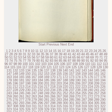
Start
Previous
Next
End
1
2
3
4
5
6
7
8
9
10
11
12
13
14
15
16
17
18
19
20
21
22
23
24
25
26
27
28
29
30
31
32
33
34
35
36
37
38
39
40
41
42
43
44
45
46
47
48
49
50
51
52
53
54
55
56
57
58
59
60
61
62
63
64
65
66
67
68
69
70
71
72
73
74
75
76
77
78
79
80
81
82
83
84
85
86
87
88
89
90
91
92
93
94
95
96
97
98
99
100
101
102
103
104
105
106
107
108
109
110
111
112
113
114
115
116
117
118
119
120
121
122
123
124
125
126
127
128
129
130
131
132
133
134
135
136
137
138
139
140
141
142
143
144
145
146
147
148
149
150
151
152
153
154
155
156
157
158
159
160
161
162
163
164
165
166
167
168
169
170
171
172
173
174
175
176
177
178
179
180
181
182
183
184
185
186
187
188
189
190
191
192
193
194
195
196
197
198
199
200
201
202
203
204
205
206
207
208
209
210
211
212
213
214
215
216
217
218
219
220
221
222
223
224
225
226
227
228
229
230
231
232
233
234
235
236
237
238
239
240
241
242
243
244
245
246
247
248
249
250
251
252
253
254
255
256
257
258
259
260
261
262
263
264
265
266
267
268
269
270
271
272
273
274
275
276
277
278
279
280
281
282
283
284
285
286
287
288
289
290
291
292
293
294
295
296
297
298
299
300
301
302
303
304
305
306
307
308
309
310
311
312
313
314
315
316
317
318
319
320
321
322
323
324
325
326
327
328
329
330
331
332
333
334
335
336
337
338