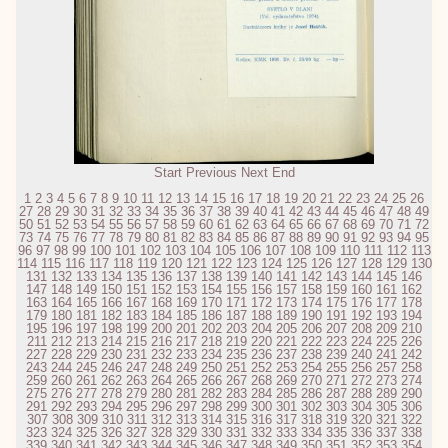
Start
Previous
Next
End
1
2
3
4
5
6
7
8
9
10
11
12
13
14
15
16
17
18
19
20
21
22
23
24
25
26
27
28
29
30
31
32
33
34
35
36
37
38
39
40
41
42
43
44
45
46
47
48
49
50
51
52
53
54
55
56
57
58
59
60
61
62
63
64
65
66
67
68
69
70
71
72
73
74
75
76
77
78
79
80
81
82
83
84
85
86
87
88
89
90
91
92
93
94
95
96
97
98
99
100
101
102
103
104
105
106
107
108
109
110
111
112
113
114
115
116
117
118
119
120
121
122
123
124
125
126
127
128
129
130
131
132
133
134
135
136
137
138
139
140
141
142
143
144
145
146
147
148
149
150
151
152
153
154
155
156
157
158
159
160
161
162
163
164
165
166
167
168
169
170
171
172
173
174
175
176
177
178
179
180
181
182
183
184
185
186
187
188
189
190
191
192
193
194
195
196
197
198
199
200
201
202
203
204
205
206
207
208
209
210
211
212
213
214
215
216
217
218
219
220
221
222
223
224
225
226
227
228
229
230
231
232
233
234
235
236
237
238
239
240
241
242
243
244
245
246
247
248
249
250
251
252
253
254
255
256
257
258
259
260
261
262
263
264
265
266
267
268
269
270
271
272
273
274
275
276
277
278
279
280
281
282
283
284
285
286
287
288
289
290
291
292
293
294
295
296
297
298
299
300
301
302
303
304
305
306
307
308
309
310
311
312
313
314
315
316
317
318
319
320
321
322
323
324
325
326
327
328
329
330
331
332
333
334
335
336
337
338
339
340
341
342
343
344
345
346
347
348
349
350
351
352
353
354