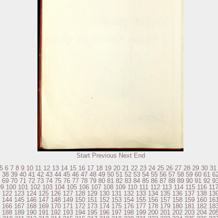
Start
Previous
Next
End
5
6
7
8
9
10
11
12
13
14
15
16
17
18
19
20
21
22
23
24
25
26
27
28
29
30
31
38
39
40
41
42
43
44
45
46
47
48
49
50
51
52
53
54
55
56
57
58
59
60
61
6
69
70
71
72
73
74
75
76
77
78
79
80
81
82
83
84
85
86
87
88
89
90
91
92
9
99
100
101
102
103
104
105
106
107
108
109
110
111
112
113
114
115
116
11
122
123
124
125
126
127
128
129
130
131
132
133
134
135
136
137
138
13
144
145
146
147
148
149
150
151
152
153
154
155
156
157
158
159
160
16
166
167
168
169
170
171
172
173
174
175
176
177
178
179
180
181
182
18
188
189
190
191
192
193
194
195
196
197
198
199
200
201
202
203
204
20