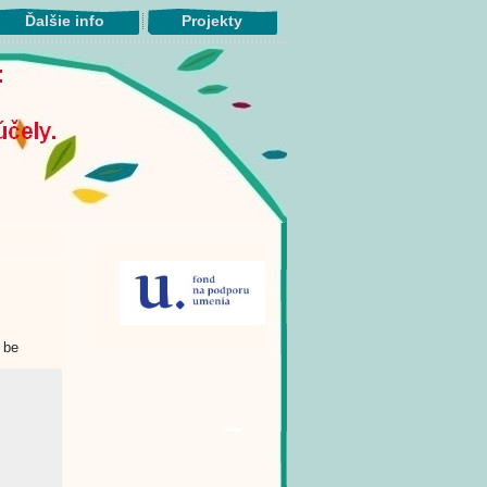
Ďalšie info
Projekty
 be