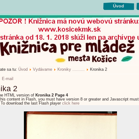
Úvod
ate sa tu:
Úvod
Vydávame
Kroniky ..........
Kronika 2
E-mail
ika 2
the HTML version of
Kronika 2 Page 4
this content in Flash, you must have version 8 or greater and Javascript must
 To download the last Flash player
click here