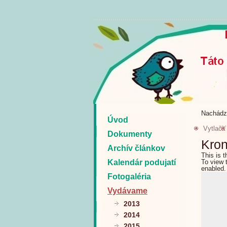
Nachádz
Úvod
Vytlačiť
Dokumenty
Kron
Archív článkov
This is 
Kalendár podujatí
To view 
enabled.
Fotogaléria
Vydávame
2013
2014
2015