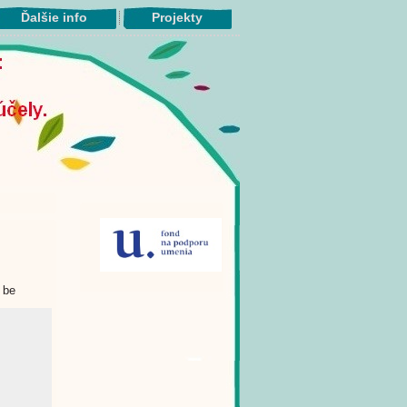
Ďalšie info
Projekty
 be