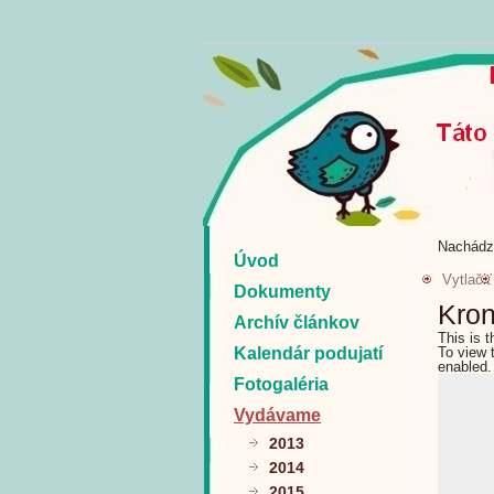
Nachádz
Úvod
Vytlačiť
Dokumenty
Kron
Archív článkov
This is 
Kalendár podujatí
To view 
enabled.
Fotogaléria
Vydávame
2013
2014
2015