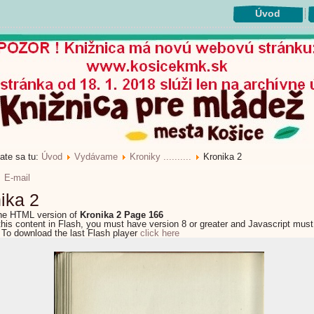
Úvod
ate sa tu:
Úvod
Vydávame
Kroniky ..........
Kronika 2
E-mail
ika 2
the HTML version of
Kronika 2 Page 166
this content in Flash, you must have version 8 or greater and Javascript must
 To download the last Flash player
click here