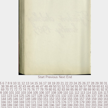
Start
Previous
Next
End
5
6
7
8
9
10
11
12
13
14
15
16
17
18
19
20
21
22
23
24
25
26
27
28
29
30
31
38
39
40
41
42
43
44
45
46
47
48
49
50
51
52
53
54
55
56
57
58
59
60
61
6
69
70
71
72
73
74
75
76
77
78
79
80
81
82
83
84
85
86
87
88
89
90
91
92
9
99
100
101
102
103
104
105
106
107
108
109
110
111
112
113
114
115
116
11
122
123
124
125
126
127
128
129
130
131
132
133
134
135
136
137
138
13
144
145
146
147
148
149
150
151
152
153
154
155
156
157
158
159
160
16
166
167
168
169
170
171
172
173
174
175
176
177
178
179
180
181
182
18
188
189
190
191
192
193
194
195
196
197
198
199
200
201
202
203
204
20