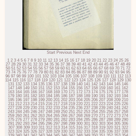
Start
Previous
Next
End
1
2
3
4
5
6
7
8
9
10
11
12
13
14
15
16
17
18
19
20
21
22
23
24
25
26
27
28
29
30
31
32
33
34
35
36
37
38
39
40
41
42
43
44
45
46
47
48
49
50
51
52
53
54
55
56
57
58
59
60
61
62
63
64
65
66
67
68
69
70
71
72
73
74
75
76
77
78
79
80
81
82
83
84
85
86
87
88
89
90
91
92
93
94
95
96
97
98
99
100
101
102
103
104
105
106
107
108
109
110
111
112
113
114
115
116
117
118
119
120
121
122
123
124
125
126
127
128
129
130
131
132
133
134
135
136
137
138
139
140
141
142
143
144
145
146
147
148
149
150
151
152
153
154
155
156
157
158
159
160
161
162
163
164
165
166
167
168
169
170
171
172
173
174
175
176
177
178
179
180
181
182
183
184
185
186
187
188
189
190
191
192
193
194
195
196
197
198
199
200
201
202
203
204
205
206
207
208
209
210
211
212
213
214
215
216
217
218
219
220
221
222
223
224
225
226
227
228
229
230
231
232
233
234
235
236
237
238
239
240
241
242
243
244
245
246
247
248
249
250
251
252
253
254
255
256
257
258
259
260
261
262
263
264
265
266
267
268
269
270
271
272
273
274
275
276
277
278
279
280
281
282
283
284
285
286
287
288
289
290
291
292
293
294
295
296
297
298
299
300
301
302
303
304
305
306
307
308
309
310
311
312
313
314
315
316
317
318
319
320
321
322
323
324
325
326
327
328
329
330
331
332
333
334
335
336
337
338
339
340
341
342
343
344
345
346
347
348
349
350
351
352
353
354