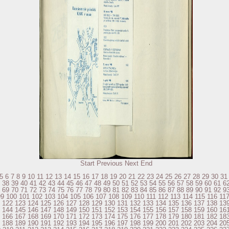
Start
Previous
Next
End
5
6
7
8
9
10
11
12
13
14
15
16
17
18
19
20
21
22
23
24
25
26
27
28
29
30
31
38
39
40
41
42
43
44
45
46
47
48
49
50
51
52
53
54
55
56
57
58
59
60
61
6
69
70
71
72
73
74
75
76
77
78
79
80
81
82
83
84
85
86
87
88
89
90
91
92
9
99
100
101
102
103
104
105
106
107
108
109
110
111
112
113
114
115
116
11
122
123
124
125
126
127
128
129
130
131
132
133
134
135
136
137
138
13
144
145
146
147
148
149
150
151
152
153
154
155
156
157
158
159
160
16
166
167
168
169
170
171
172
173
174
175
176
177
178
179
180
181
182
18
188
189
190
191
192
193
194
195
196
197
198
199
200
201
202
203
204
20