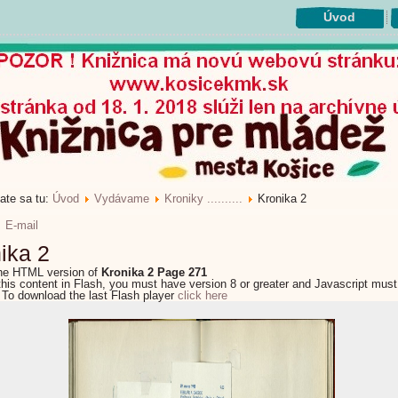
Úvod
ate sa tu:
Úvod
Vydávame
Kroniky ..........
Kronika 2
E-mail
ika 2
the HTML version of
Kronika 2 Page 271
this content in Flash, you must have version 8 or greater and Javascript must
 To download the last Flash player
click here