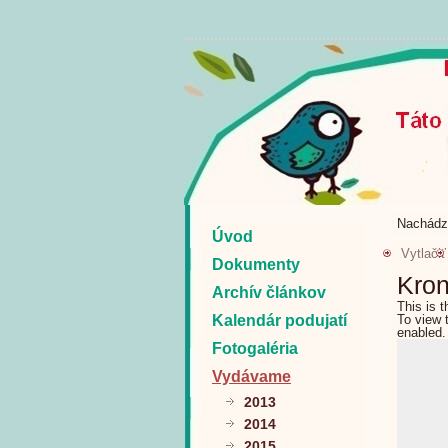
Nachádz
Úvod
Vytlačiť
Dokumenty
Kron
Archív článkov
This is 
Kalendár podujatí
To view 
enabled.
Fotogaléria
Vydávame
2013
2014
2015