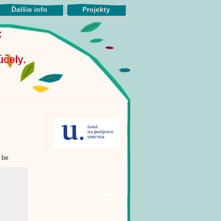
Ďalšie info
Projekty
 be